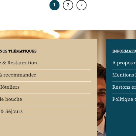
1
2
NOS THÉMATIQUES
INFORMATI
e & Restauration
A propos 
 à recommander
Mentions 
Hôteliers
Restons e
de bouche
Politique 
& Séjours