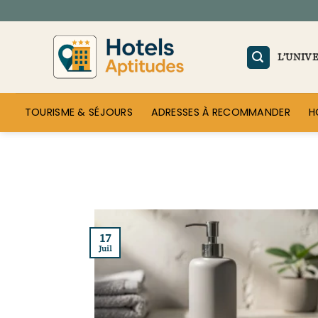
Passer
au
contenu
L’UNIV
TOURISME & SÉJOURS
ADRESSES À RECOMMANDER
H
17
Juil