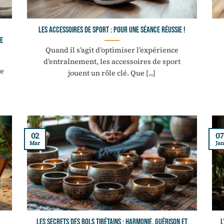
Les accessoires de sport : pour une séance réussie !
de
Quand il s’agit d’optimiser l’expérience
d’entraînement, les accessoires de sport
te
jouent un rôle clé. Que [...]
02
07
Mar
Jan
Les secrets des bols tibétains : harmonie, guérison et
L