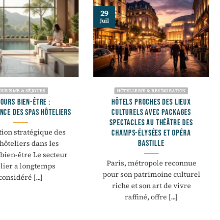
29
Juil
OURISME & SÉJOURS
HÔTELLERIE & RESTAURATION
JOURS BIEN-ÊTRE :
HÔTELS PROCHES DES LIEUX
NCE DES SPAS HÔTELIERS
CULTURELS AVEC PACKAGES
SPECTACLES AU THÉÂTRE DES
tion stratégique des
CHAMPS-ÉLYSÉES ET OPÉRA
BASTILLE
hôteliers dans les
 bien-être Le secteur
Paris, métropole reconnue
lier a longtemps
pour son patrimoine culturel
considéré [...]
riche et son art de vivre
raffiné, offre [...]