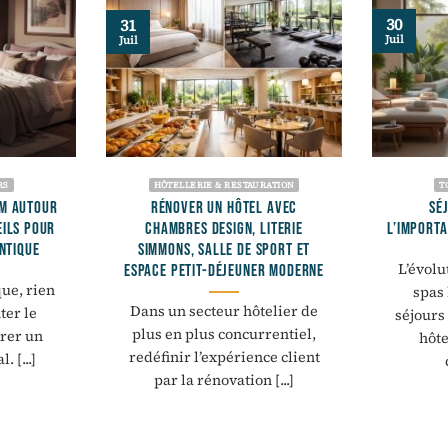
30
31
Juil
Juil
RS
HÔTELLERIE & RESTAURATION
T
OM AUTOUR
RÉNOVER UN HÔTEL AVEC
SÉ
EILS POUR
CHAMBRES DESIGN, LITERIE
L’IMPORTA
NTIQUE
SIMMONS, SALLE DE SPORT ET
L’évolu
ESPACE PETIT-DÉJEUNER MODERNE
ue, rien
spas 
Dans un secteur hôtelier de
ter le
séjours
plus en plus concurrentiel,
brer un
hôte
redéfinir l’expérience client
 [...]
par la rénovation [...]