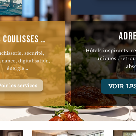
ADR
S COULISSES …
Hôtels inspirants, r
chisserie, sécurité,
uniques : retro
nance, digitalisation,
abs
énergie…
VOIR L
Voir les services