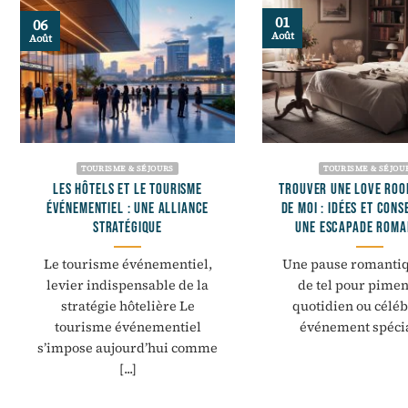
01
06
Août
Août
TOURISME & SÉJOURS
TOURISME & SÉJOU
LES HÔTELS ET LE TOURISME
TROUVER UNE LOVE RO
ÉVÉNEMENTIEL : UNE ALLIANCE
DE MOI : IDÉES ET CONS
STRATÉGIQUE
UNE ESCAPADE ROMA
Le tourisme événementiel,
Une pause romantiq
levier indispensable de la
de tel pour pimen
stratégie hôtelière Le
quotidien ou célé
tourisme événementiel
événement spécial.
s’impose aujourd’hui comme
[...]