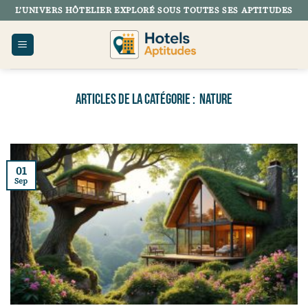
Passer
L’UNIVERS HÔTELIER EXPLORÉ SOUS TOUTES SES APTITUDES
au
contenu
NATURE
01
Sep