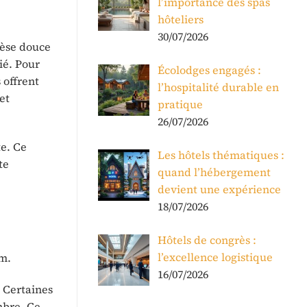
l’importance des spas
hôteliers
30/07/2026
hèse douce
ié. Pour
Écolodges engagés :
 offrent
l’hospitalité durable en
et
pratique
26/07/2026
te. Ce
Les hôtels thématiques :
te
quand l’hébergement
devient une expérience
18/07/2026
Hôtels de congrès :
l’excellence logistique
um.
16/07/2026
. Certaines
mbre. Ce