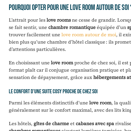
Pourquoi opter pour une love room autour de soi 
L’attrait pour les
love rooms
ne cesse de grandir. Lorsqu
se fait sentir, une
chambre romantique
équipée d’un
s
trouver facilement une
love room autour de moi
, il e
bien plus qu’une chambre d’hôtel classique : ils prome
d’attentions particulières.
En choisissant une
love room
proche de chez soi, il est
format plaît car il conjugue organisation pratique et pl
sensation de dépaysement, grâce aux
hébergements at
Le confort d’une suite cosy proche de chez soi
Parmi les éléments distinctifs d’une
love room
, la qua
généralement sur le confort maximal, avec des lits ki
Les hôtels,
gîtes de charme
et
cabanes avec spa
rivalis
chambres romantiques
ajoutent lumières tamisées, bo