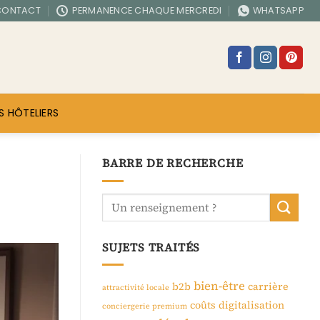
CONTACT
PERMANENCE CHAQUE MERCREDI
WHATSAPP
S HÔTELIERS
BARRE DE RECHERCHE
SUJETS TRAITÉS
bien-être
b2b
carrière
attractivité locale
coûts
digitalisation
conciergerie premium