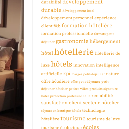
développement
durabilité
durable
développement local
développement personnel
expérience
formation hôtelière
client
f&b
formation professionnelle
formats petit-
gastronomie
hébergement
déjeuner
hôtellerie
hôtel
hôtellerie de
hôtels
luxe
innovation
intelligence
kpi
artificielle
nature
marges petit-déjeuner
offre hôtelière
offre petit-déjeuner
petit-
déjeuner hôtelier
petites villes
produits signature
rentabilité
hôtel
protection professionnelle
satisfaction client
secteur hôtelier
technologie
séjours en boutique-hôtels
tourisme
hôtelière
tourisme de luxe
écoles
tourisme écologique