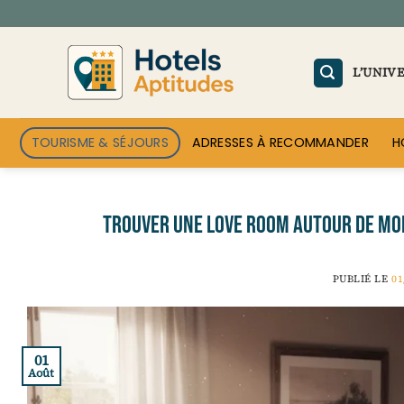
Passer
au
contenu
L’UNIV
TOURISME & SÉJOURS
ADRESSES À RECOMMANDER
H
Trouver une love room autour de moi
PUBLIÉ LE
01
01
Août