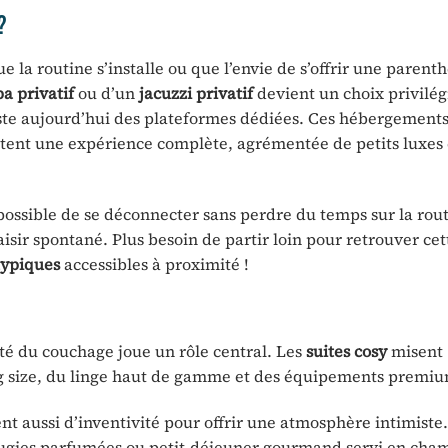
?
e la routine s’installe ou que l’envie de s’offrir une parent
pa privatif
ou d’un
jacuzzi privatif
devient un choix privilég
xiste aujourd’hui des plateformes dédiées. Ces hébergements
ttent une expérience complète, agrémentée de petits luxes 
 possible de se déconnecter sans perdre du temps sur la rou
aisir spontané. Plus besoin de partir loin pour retrouver cet
ypiques
accessibles à proximité !
lité du couchage joue un rôle central. Les
suites cosy
misent
ng size, du linge haut de gamme et des équipements premi
ent aussi d’inventivité pour offrir une atmosphère intimiste
ugies parfumées ou petit-déjeuner gourmand servi en cha