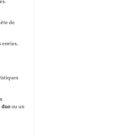
es.
uête de
s envies.
ristiques
ux
 duo
ou un