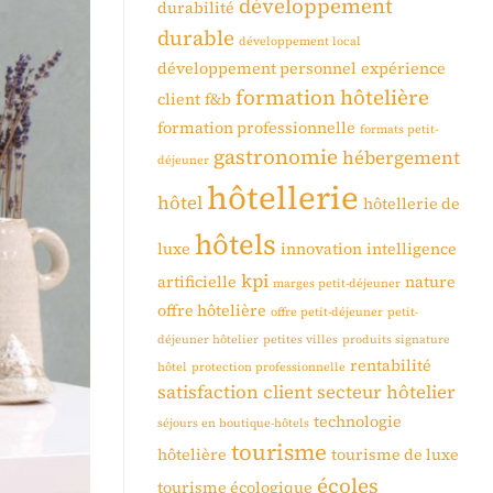
développement
durabilité
durable
développement local
développement personnel
expérience
formation hôtelière
client
f&b
formation professionnelle
formats petit-
gastronomie
hébergement
déjeuner
hôtellerie
hôtel
hôtellerie de
hôtels
luxe
innovation
intelligence
kpi
artificielle
nature
marges petit-déjeuner
offre hôtelière
offre petit-déjeuner
petit-
déjeuner hôtelier
petites villes
produits signature
rentabilité
hôtel
protection professionnelle
satisfaction client
secteur hôtelier
technologie
séjours en boutique-hôtels
tourisme
hôtelière
tourisme de luxe
écoles
tourisme écologique