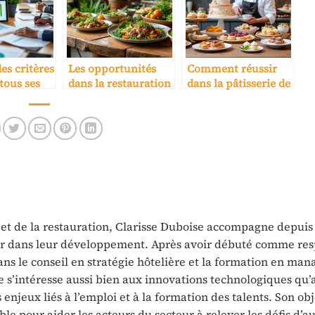
es critères
Les opportunités
Comment réussir
tous ses
dans la restauration
dans la pâtisserie de
écoresponsable
luxe
e et de la restauration, Clarisse Duboise accompagne depuis
eur dans leur développement. Après avoir débuté comme re
dans le conseil en stratégie hôtelière et la formation en ma
e s’intéresse aussi bien aux innovations technologiques qu’
enjeux liés à l’emploi et à la formation des talents. Son obje
ble pour aider les acteurs du secteur à relever les défis d’a