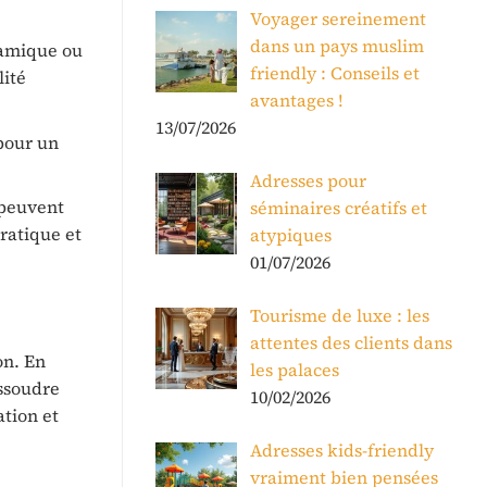
Voyager sereinement
dans un pays muslim
éramique ou
friendly : Conseils et
lité
avantages !
13/07/2026
 pour un
Adresses pour
 peuvent
séminaires créatifs et
pratique et
atypiques
01/07/2026
Tourisme de luxe : les
attentes des clients dans
on. En
les palaces
issoudre
10/02/2026
ation et
Adresses kids-friendly
vraiment bien pensées