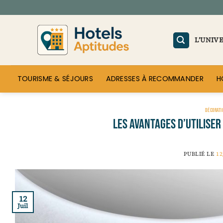
Passer
au
contenu
L’UNIV
TOURISME & SÉJOURS
ADRESSES À RECOMMANDER
H
DÉCORATI
Les avantages d’utilise
PUBLIÉ LE
12
12
Juil