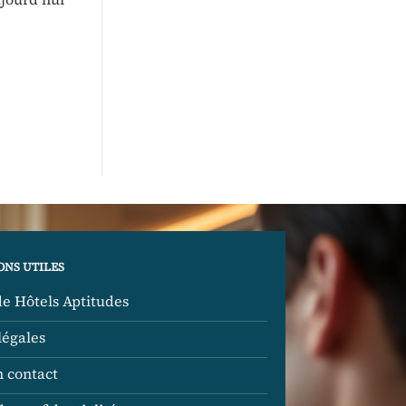
ONS UTILES
de Hôtels Aptitudes
légales
n contact