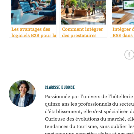
Les avantages des
Comment intégrer
Intégrer d
logiciels B2B pour la
des prestataires
RSE dans 
réservation
écoresponsables
contrats
hôtelière
dans son offre
hôtelière
CLARISSE DUBOISE
Passionnée par l’univers de l’hôtelleri
quinze ans les professionnels du sect
d’établissement, elle s’est spécialisée 
Curieuse des évolutions du marché, ell
tendances du tourisme, sans oublier les 
partager une expertise claire et accessi