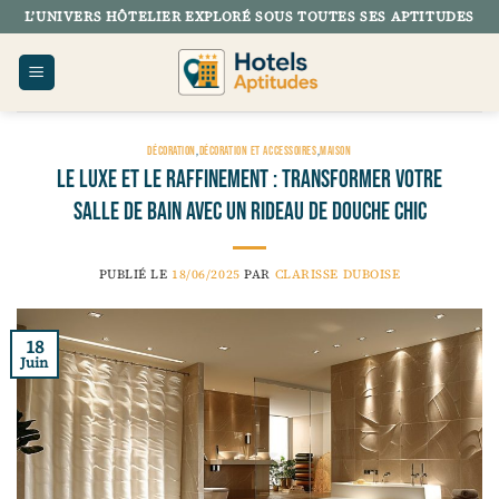
Passer
L’UNIVERS HÔTELIER EXPLORÉ SOUS TOUTES SES APTITUDES
au
contenu
DÉCORATION
,
DÉCORATION ET ACCESSOIRES
,
MAISON
Le luxe et le raffinement : transformer votre
salle de bain avec un rideau de douche chic
PUBLIÉ LE
18/06/2025
PAR
CLARISSE DUBOISE
18
Juin