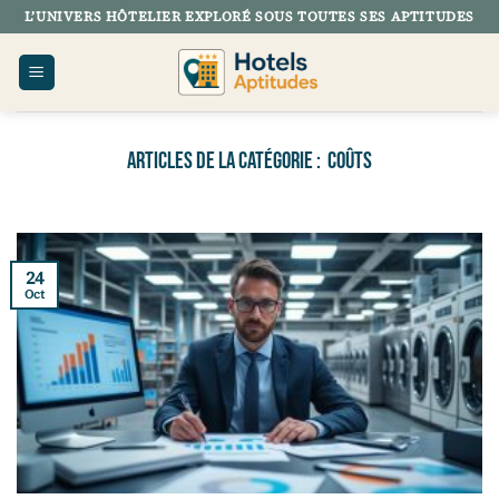
Passer
L’UNIVERS HÔTELIER EXPLORÉ SOUS TOUTES SES APTITUDES
au
contenu
COÛTS
24
Oct