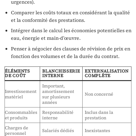
urgences).
Comparer les coûts totaux en considérant la qualité
et la conformité des prestations.
Intégrer dans le calcul les économies potentielles en
eau, énergie et main-d’œuvre.
Penser à négocier des clauses de révision de prix en
fonction des volumes et de la durée du contrat.
ÉLÉMENTS
BLANCHISSERIE
EXTERNALISATION
DE COÛT
INTERNE
COMPLÈTE
Important,
S
Investissement
amortissement
Non concerné
p
matériel
sur plusieurs
p
années
Consommables
Responsabilité
Inclus dans la
P
et produits
interne
prestation
Charges de
P
Salariés dédiés
Inexistantes
personnel
e