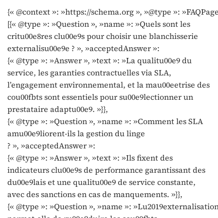
{« @context »: »https://schema.org », »@type »: »FAQPage
[{« @type »: »Question », »name »: »Quels sont les
critu00e8res clu00e9s pour choisir une blanchisserie
externalisu00e9e ? », »acceptedAnswer »:
{« @type »: »Answer », »text »: »La qualitu00e9 du
service, les garanties contractuelles via SLA,
l’engagement environnemental, et la mau00eetrise des
cou00fbts sont essentiels pour su00e9lectionner un
prestataire adaptu00e9. »}},
{« @type »: »Question », »name »: »Comment les SLA
amu00e9liorent-ils la gestion du linge
? », »acceptedAnswer »:
{« @type »: »Answer », »text »: »Ils fixent des
indicateurs clu00e9s de performance garantissant des
du00e9lais et une qualitu00e9 de service constante,
avec des sanctions en cas de manquements. »}},
{« @type »: »Question », »name »: »Lu2019externalisatio