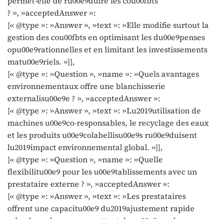
permet-elle de ru00e9duire les cou00fbts
? », »acceptedAnswer »:
{« @type »: »Answer », »text »: »Elle modifie surtout la
gestion des cou00fbts en optimisant les du00e9penses
opu00e9rationnelles et en limitant les investissements
matu00e9riels. »}},
{« @type »: »Question », »name »: »Quels avantages
environnementaux offre une blanchisserie
externalisu00e9e ? », »acceptedAnswer »:
{« @type »: »Answer », »text »: »Lu2019utilisation de
machines u00e9co-responsables, le recyclage des eaux
et les produits u00e9colabellisu00e9s ru00e9duisent
lu2019impact environnemental global. »}},
{« @type »: »Question », »name »: »Quelle
flexibilitu00e9 pour les u00e9tablissements avec un
prestataire externe ? », »acceptedAnswer »:
{« @type »: »Answer », »text »: »Les prestataires
offrent une capacitu00e9 du2019ajustement rapide