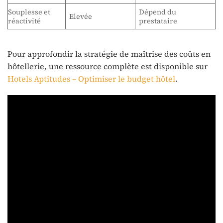
Souplesse et
Dépend du
V
Elevée
réactivité
prestataire
o
Pour approfondir la stratégie de maîtrise des coûts en
hôtellerie, une ressource complète est disponible sur
Hotels Aptitudes – Optimiser le budget hôtel
.