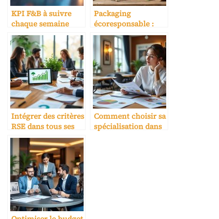
KPI F&B à suivre
Packaging
chaque semaine
écoresponsable :
(coûts, casse,
fournisseurs et
marges)
coûts
Intégrer des critères
Comment choisir sa
RSE dans tous ses
spécialisation dans
contrats
une école hôtelière
Optimiser le budget