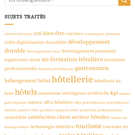
SUJETS TRAITÉS
bien-être
b2b
carrière
attractivité locale
conciergerie premium
développement
coûts
digitalisation
durabilité
durable
développement personnel
développement local
formation hôtelière
expérience client
f&b
formation
gastronomie
professionnelle
formats petit-déjeuner
hôtellerie
hébergement
hôtel
hôtellerie de
hôtels
kpi
luxe
innovation
intelligence artificielle
marges
nature
offre hôtelière
petit-déjeuner
offre petit-déjeuner
petit-déjeuner
hôtelier
petites villes
produits signature hôtel
protection professionnelle
satisfaction client
secteur hôtelier
rentabilité
séjours en
tourisme
technologie hôtelière
tourisme de
boutique-hôtels