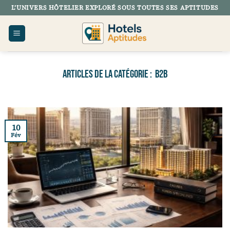
Passer
L’UNIVERS HÔTELIER EXPLORÉ SOUS TOUTES SES APTITUDES
au
contenu
B2B
10
Fév