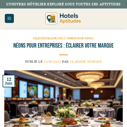
Passer
L’UNIVERS HÔTELIER EXPLORÉ SOUS TOUTES SES APTITUDES
au
contenu
B2B
,
DÉCORATION
,
MARKETING ET COMMUNICATION DIGITALE
Néons pour entreprises : éclairer votre marque
PUBLIÉ LE
12/06/2025
PAR
CLARISSE DUBOISE
12
Juin