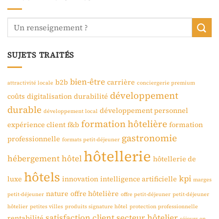
SUJETS TRAITÉS
bien-être
b2b
carrière
attractivité locale
conciergerie premium
développement
coûts
digitalisation
durabilité
durable
développement personnel
développement local
formation hôtelière
expérience client
f&b
formation
gastronomie
professionnelle
formats petit-déjeuner
hôtellerie
hébergement
hôtel
hôtellerie de
hôtels
kpi
luxe
innovation
intelligence artificielle
marges
nature
offre hôtelière
petit-déjeuner
offre petit-déjeuner
petit-déjeuner
hôtelier
petites villes
produits signature hôtel
protection professionnelle
satisfaction client
secteur hôtelier
rentabilité
séjours en