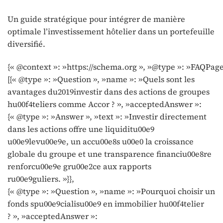
Un guide stratégique pour intégrer de manière
optimale l’investissement hôtelier dans un portefeuille
diversifié.
{« @context »: »https://schema.org », »@type »: »FAQPage
[{« @type »: »Question », »name »: »Quels sont les
avantages du2019investir dans des actions de groupes
hu00f4teliers comme Accor ? », »acceptedAnswer »:
{« @type »: »Answer », »text »: »Investir directement
dans les actions offre une liquiditu00e9
u00e9levu00e9e, un accu00e8s u00e0 la croissance
globale du groupe et une transparence financiu00e8re
renforcu00e9e gru00e2ce aux rapports
ru00e9guliers. »}},
{« @type »: »Question », »name »: »Pourquoi choisir un
fonds spu00e9cialisu00e9 en immobilier hu00f4telier
? », »acceptedAnswer »: