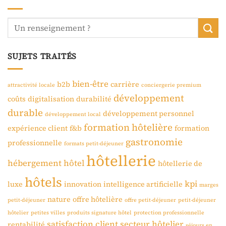
SUJETS TRAITÉS
bien-être
b2b
carrière
attractivité locale
conciergerie premium
développement
coûts
digitalisation
durabilité
durable
développement personnel
développement local
formation hôtelière
expérience client
f&b
formation
gastronomie
professionnelle
formats petit-déjeuner
hôtellerie
hébergement
hôtel
hôtellerie de
hôtels
kpi
luxe
innovation
intelligence artificielle
marges
nature
offre hôtelière
petit-déjeuner
offre petit-déjeuner
petit-déjeuner
hôtelier
petites villes
produits signature hôtel
protection professionnelle
satisfaction client
secteur hôtelier
rentabilité
séjours en