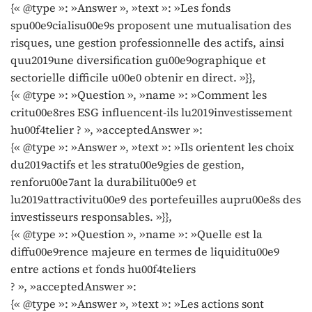
{« @type »: »Answer », »text »: »Les fonds
spu00e9cialisu00e9s proposent une mutualisation des
risques, une gestion professionnelle des actifs, ainsi
quu2019une diversification gu00e9ographique et
sectorielle difficile u00e0 obtenir en direct. »}},
{« @type »: »Question », »name »: »Comment les
critu00e8res ESG influencent-ils lu2019investissement
hu00f4telier ? », »acceptedAnswer »:
{« @type »: »Answer », »text »: »Ils orientent les choix
du2019actifs et les stratu00e9gies de gestion,
renforu00e7ant la durabilitu00e9 et
lu2019attractivitu00e9 des portefeuilles aupru00e8s des
investisseurs responsables. »}},
{« @type »: »Question », »name »: »Quelle est la
diffu00e9rence majeure en termes de liquiditu00e9
entre actions et fonds hu00f4teliers
? », »acceptedAnswer »:
{« @type »: »Answer », »text »: »Les actions sont