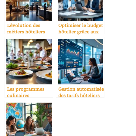
L’évolution des
Optimiser le budget
métiers hôteliers
hôtelier grâce aux
avec l’IA
prestataires
spécialisés
Les programmes
Gestion automatisée
culinaires
des tarifs hôteliers
spécialisés pour
hôtellerie