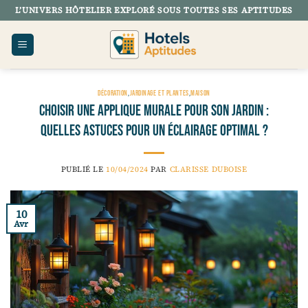
Passer
L’UNIVERS HÔTELIER EXPLORÉ SOUS TOUTES SES APTITUDES
au
contenu
DÉCORATION
,
JARDINAGE ET PLANTES
,
MAISON
Choisir une applique murale pour son jardin :
quelles astuces pour un éclairage optimal ?
PUBLIÉ LE
10/04/2024
PAR
CLARISSE DUBOISE
10
Avr