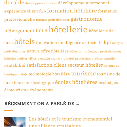
durable
développement personnel
développement local
formation hôtelière
expérience client
f&b
formation
gastronomie
professionnelle
formats petit-déjeuner
hôtellerie
hébergement
hôtel
hôtellerie de
hôtels
kpi
luxe
innovation
intelligence artificielle
marges
nature
offre hôtelière
petit-déjeuner
offre petit-déjeuner
petit-déjeuner
hôtelier
petites villes
produits signature hôtel
protection professionnelle
satisfaction client
secteur hôtelier
rentabilité
séjours en
tourisme
technologie hôtelière
tourisme de
boutique-hôtels
écoles hôtelières
luxe
tourisme écologique
écolodges
écotourisme
événements
RÉCEMMENT ON A PARLÉ DE …
Les hôtels et le tourisme événementiel :
une alliance stratégique