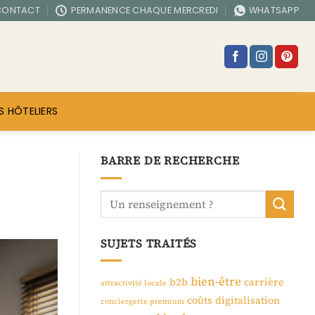
CONTACT
PERMANENCE CHAQUE MERCREDI
WHATSAPP
S HÔTELIERS
BARRE DE RECHERCHE
SUJETS TRAITÉS
bien-être
b2b
carrière
attractivité locale
coûts
digitalisation
conciergerie premium