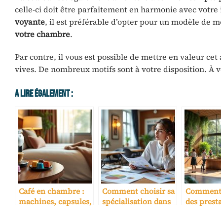
celle-ci doit être parfaitement en harmonie avec votre 
voyante
, il est préférable d’opter pour un modèle de 
votre chambre
.
Par contre, il vous est possible de mettre en valeur ce
vives. De nombreux motifs sont à votre disposition. À v
A Lire Également :
Café en chambre :
Comment choisir sa
Comment 
machines, capsules,
spécialisation dans
des presta
coût par nuit
une école hôtelière
écorespo