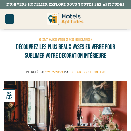
Passer
L’UNIVERS HÔTELIER EXPLORÉ SOUS TOUTES SES APTITUDES
au
contenu
DÉCORATION
,
DÉCORATION ET ACCESSOIRES
,
MAISON
Découvrez les plus beaux vases en verre pour
sublimer votre décoration intérieure
PUBLIÉ LE
22/12/2023
PAR
CLARISSE DUBOISE
22
Déc