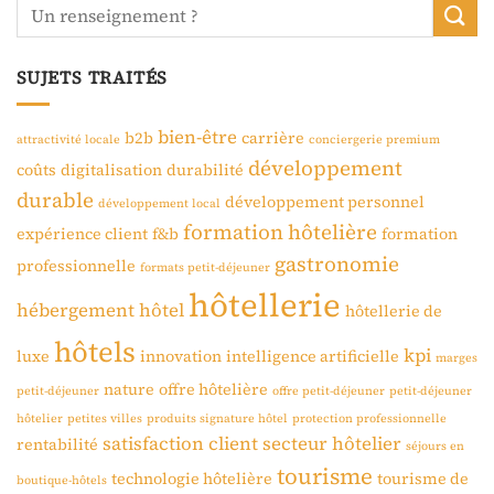
SUJETS TRAITÉS
bien-être
b2b
carrière
attractivité locale
conciergerie premium
développement
coûts
digitalisation
durabilité
durable
développement personnel
développement local
formation hôtelière
expérience client
f&b
formation
gastronomie
professionnelle
formats petit-déjeuner
hôtellerie
hébergement
hôtel
hôtellerie de
hôtels
kpi
luxe
innovation
intelligence artificielle
marges
nature
offre hôtelière
petit-déjeuner
offre petit-déjeuner
petit-déjeuner
hôtelier
petites villes
produits signature hôtel
protection professionnelle
satisfaction client
secteur hôtelier
rentabilité
séjours en
tourisme
technologie hôtelière
tourisme de
boutique-hôtels