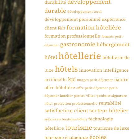
développement
durabilité
durable
développement local
développement personnel
expérience
formation hôtelière
client
f&b
formation professionnelle
formats petit-
gastronomie
hébergement
déjeuner
hôtellerie
hôtel
hôtellerie de
hôtels
luxe
innovation
intelligence
kpi
artificielle
nature
marges petit-déjeuner
offre hôtelière
offre petit-déjeuner
petit-
déjeuner hôtelier
petites villes
produits signature
rentabilité
hôtel
protection professionnelle
satisfaction client
secteur hôtelier
technologie
séjours en boutique-hôtels
tourisme
hôtelière
tourisme de luxe
écoles
tourisme écologique