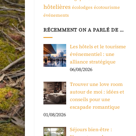
hôtelières
écolodges
écotourisme
événements
RÉCEMMENT ON A PARLÉ DE …
Les hôtels et le tourisme
événementiel : une
alliance stratégique
06/08/2026
Trouver une love room
autour de moi : idées et
conseils pour une
escapade romantique
01/08/2026
Séjours bien-être :