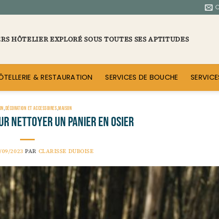
ERS HÔTELIER EXPLORÉ SOUS TOUTES SES APTITUDES
ÔTELLERIE & RESTAURATION
SERVICES DE BOUCHE
SERVICE
ON
,
DÉCORATION ET ACCESSOIRES
,
MAISON
our nettoyer un panier en osier
/09/2023
PAR
CLARISSE DUBOISE