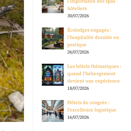
l’importance des spas
hôteliers
30/07/2026
Écolodges engagés :
l’hospitalité durable en
pratique
26/07/2026
Les hôtels thématiques :
quand l’hébergement
devient une expérience
18/07/2026
Hôtels de congrès :
l’excellence logistique
16/07/2026