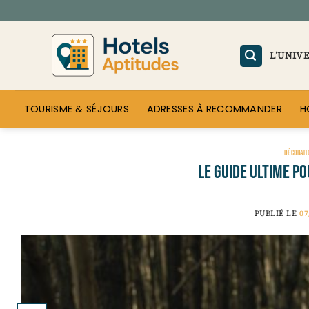
Passer
au
contenu
L’UNIV
TOURISME & SÉJOURS
ADRESSES À RECOMMANDER
H
DÉCORATI
Le guide ultime p
PUBLIÉ LE
07