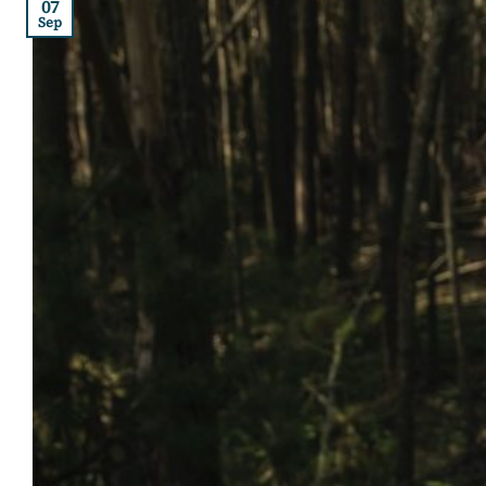
07
Sep