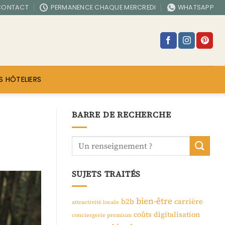
CONTACT
PERMANENCE CHAQUE MERCREDI
WHATSAPP
S HÔTELIERS
BARRE DE RECHERCHE
SUJETS TRAITÉS
bien-être
b2b
carrière
attractivité locale
coûts
digitalisation
conciergerie premium