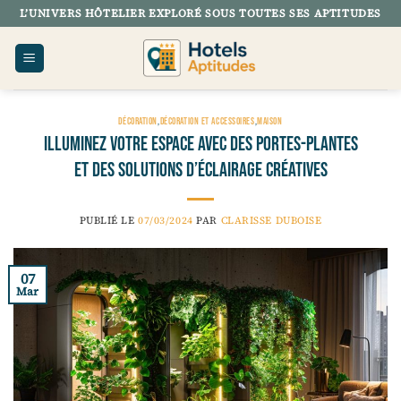
Passer
L’UNIVERS HÔTELIER EXPLORÉ SOUS TOUTES SES APTITUDES
au
contenu
DÉCORATION
,
DÉCORATION ET ACCESSOIRES
,
MAISON
Illuminez votre espace avec des portes-plantes
et des solutions d’éclairage créatives
PUBLIÉ LE
07/03/2024
PAR
CLARISSE DUBOISE
07
Mar