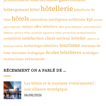
formats petit-déjeuner
hôtellerie
hébergement
hôtel
hôtellerie de
hôtels
kpi
luxe
innovation
intelligence artificielle
marges
nature
offre hôtelière
petit-déjeuner
offre petit-déjeuner
petit-déjeuner
hôtelier
petites villes
produits signature hôtel
protection professionnelle
satisfaction client
secteur hôtelier
rentabilité
séjours en
tourisme
technologie hôtelière
tourisme de
boutique-hôtels
écoles hôtelières
luxe
tourisme écologique
écolodges
écotourisme
événements
RÉCEMMENT ON A PARLÉ DE …
Les hôtels et le tourisme événementiel :
une alliance stratégique
06/08/2026