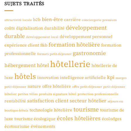
SUJETS TRAITÉS
bien-être
b2b
carrière
attractivité locale
conciergerie premium
développement
coûts
digitalisation
durabilité
durable
développement personnel
développement local
formation hôtelière
expérience client
f&b
formation
gastronomie
professionnelle
formats petit-déjeuner
hôtellerie
hébergement
hôtel
hôtellerie de
hôtels
kpi
luxe
innovation
intelligence artificielle
marges
nature
offre hôtelière
petit-déjeuner
offre petit-déjeuner
petit-déjeuner
hôtelier
petites villes
produits signature hôtel
protection professionnelle
satisfaction client
secteur hôtelier
rentabilité
séjours en
tourisme
technologie hôtelière
tourisme de
boutique-hôtels
écoles hôtelières
luxe
tourisme écologique
écolodges
écotourisme
événements