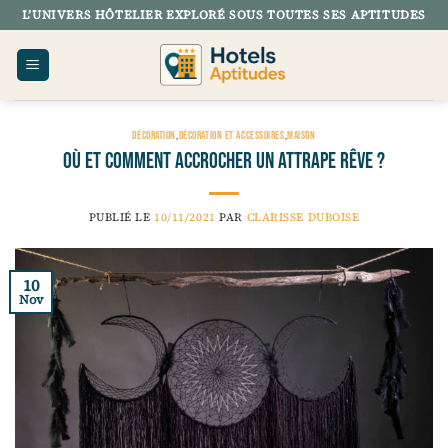
Passer
L’UNIVERS HÔTELIER EXPLORÉ SOUS TOUTES SES APTITUDES
au
contenu
DÉCORATION
,
DÉCORATION ET ACCESSOIRES
,
MAISON
Où Et Comment Accrocher Un Attrape Rêve ?
PUBLIÉ LE
10/11/2021
PAR
CLARISSE DUBOISE
10
Nov