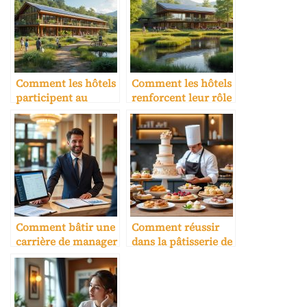
Comment les hôtels
Comment les hôtels
participent au
renforcent leur rôle
développement du
dans l’écotourisme
tourisme durable
Comment bâtir une
Comment réussir
carrière de manager
dans la pâtisserie de
hôtelier
luxe