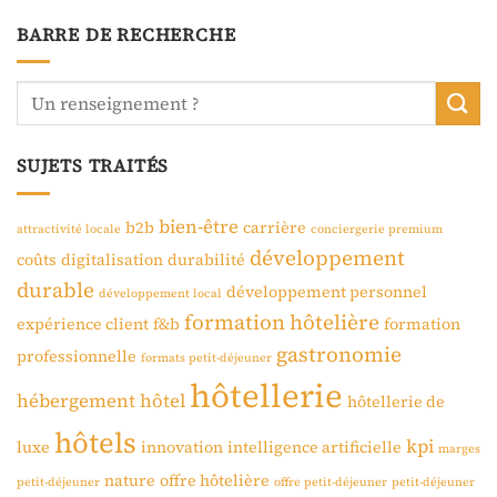
BARRE DE RECHERCHE
SUJETS TRAITÉS
bien-être
b2b
carrière
attractivité locale
conciergerie premium
développement
coûts
digitalisation
durabilité
durable
développement personnel
développement local
formation hôtelière
expérience client
f&b
formation
gastronomie
professionnelle
formats petit-déjeuner
hôtellerie
hébergement
hôtel
hôtellerie de
hôtels
kpi
luxe
innovation
intelligence artificielle
marges
nature
offre hôtelière
petit-déjeuner
offre petit-déjeuner
petit-déjeuner