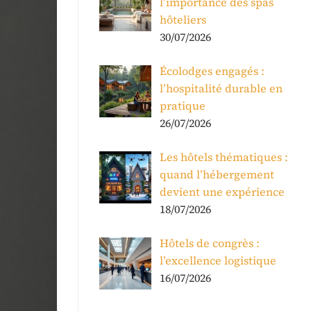
l’importance des spas
hôteliers
30/07/2026
Écolodges engagés :
l’hospitalité durable en
pratique
26/07/2026
Les hôtels thématiques :
quand l’hébergement
devient une expérience
18/07/2026
Hôtels de congrès :
l’excellence logistique
16/07/2026