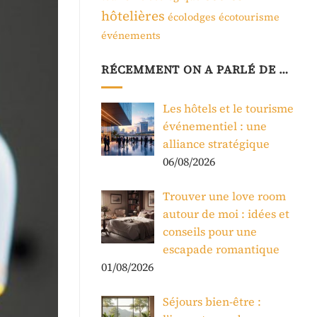
hôtelières
écolodges
écotourisme
événements
RÉCEMMENT ON A PARLÉ DE …
Les hôtels et le tourisme
événementiel : une
alliance stratégique
06/08/2026
Trouver une love room
autour de moi : idées et
conseils pour une
escapade romantique
01/08/2026
Séjours bien-être :