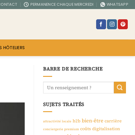
CONTACT
PERMANENCE CHAQUE MERCREDI
WHATSAPP
S HÔTELIERS
BARRE DE RECHERCHE
SUJETS TRAITÉS
bien-être
b2b
carrière
attractivité locale
coûts
digitalisation
conciergerie premium