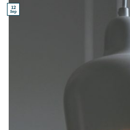
12
Sep