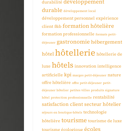
développement
durabilité
durable
développement local
développement personnel
expérience
formation hôtelière
client
f&b
formation professionnelle
formats petit-
gastronomie
hébergement
déjeuner
hôtellerie
hôtel
hôtellerie de
hôtels
luxe
innovation
intelligence
kpi
artificielle
nature
marges petit-déjeuner
offre hôtelière
offre petit-déjeuner
petit-
déjeuner hôtelier
petites villes
produits signature
rentabilité
hôtel
protection professionnelle
satisfaction client
secteur hôtelier
technologie
séjours en boutique-hôtels
tourisme
hôtelière
tourisme de luxe
écoles
tourisme écologique