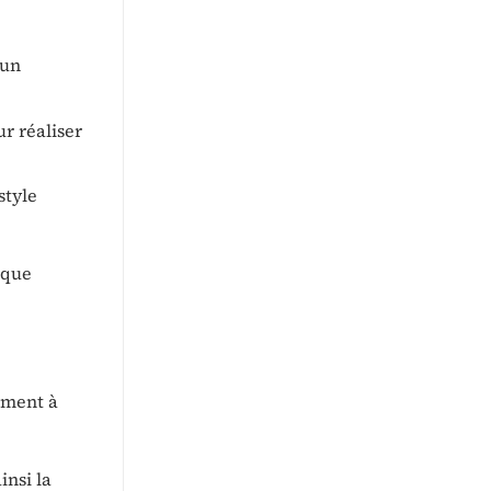
 un
r réaliser
style
aque
ement à
insi la