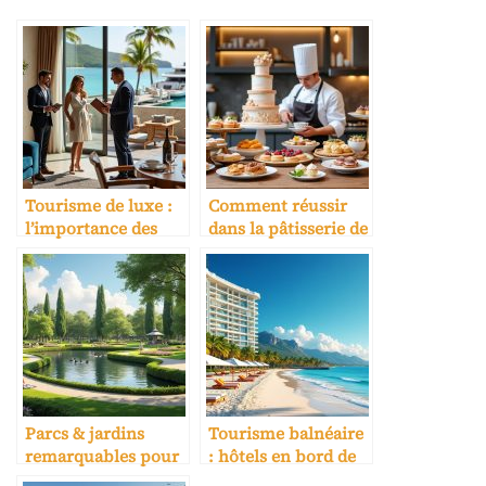
Tourisme de luxe :
Comment réussir
l’importance des
dans la pâtisserie de
services
luxe
personnalisés
Parcs & jardins
Tourisme balnéaire
remarquables pour
: hôtels en bord de
activités clients
mer