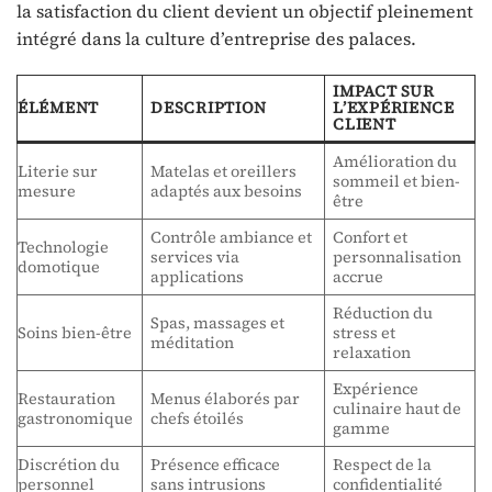
la satisfaction du client devient un objectif pleinement
intégré dans la culture d’entreprise des palaces.
IMPACT SUR
ÉLÉMENT
DESCRIPTION
L’EXPÉRIENCE
CLIENT
Amélioration du
Literie sur
Matelas et oreillers
sommeil et bien-
mesure
adaptés aux besoins
être
Contrôle ambiance et
Confort et
Technologie
services via
personnalisation
domotique
applications
accrue
Réduction du
Spas, massages et
Soins bien-être
stress et
méditation
relaxation
Expérience
Restauration
Menus élaborés par
culinaire haut de
gastronomique
chefs étoilés
gamme
Discrétion du
Présence efficace
Respect de la
personnel
sans intrusions
confidentialité