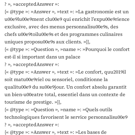
? », »acceptedAnswer »:
{« @type »: »Answer », »text »: »La gastronomie est un
u00e9lu00e9ment clu00e9 qui enrichit l’expu00e9rience
exclusive, avec des menus personnalisu00e9s, des
chefs u00e9toilu00e9s et des programmes culinaires
uniques proposu00e9s aux clients. »}},
{« @type »: »Question », »name »: »Pourquoi le confort
est-il si important dans un palace
? », »acceptedAnswer »:
{« @type »: »Answer », »text »: »Le confort, quu2019il
soit matu00e9riel ou sensoriel, conditionne la
qualitu00e9 du su00e9jour. Un confort absolu garantit
un bien-u00eatre total, essentiel dans un contexte de
tourisme de prestige. »}},
{« @type »: »Question », »name »: »Quels outils
technologiques favorisent le service personnalisu00e9
? », »acceptedAnswer »:
{« @type »: »Answer », »text »: »Les bases de