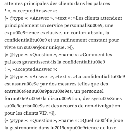
attentes principales des clients dans les palaces
? », »acceptedAnswer »:
{« @type »: »Answer », »text »: »Les clients attendent
principalement un service personnalisu00e9, une
expu00e9rience exclusive, un confort absolu, la
confidentialitu00e9 et un raffinement constant pour
vivre un su00e9jour unique. »}},
{« @type »: »Question », »name »: »Comment les
palaces garantissent-ils la confidentialitu00e9
? », »acceptedAnswer »:
{« @type »: »Answer », »text »: »La confidentialitu00e9
est assuru00e9e par des mesures telles que des
entru00e9es su00e9paru00e9es, un personnel
formu00e9 u00e0 la discru00e9tion, des systu00e8mes
su00e9curisu00e9s et des accords de non-divulgation
pour les clients VIP. »}},
{« @type »: »Question », »name »: »Quel ru00f4le joue
la gastronomie dans lu2019expu00e9rience de luxe