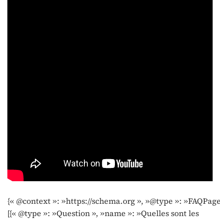
{« @context »: »https://schema.org », »@type »: »FAQPage
[{« @type »: »Question », »name »: »Quelles sont les