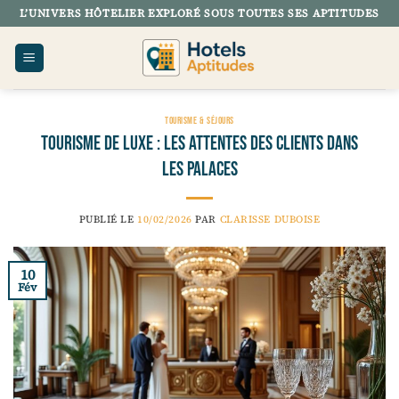
Passer
L’UNIVERS HÔTELIER EXPLORÉ SOUS TOUTES SES APTITUDES
au
contenu
TOURISME & SÉJOURS
Tourisme de luxe : les attentes des clients dans
les palaces
PUBLIÉ LE
10/02/2026
PAR
CLARISSE DUBOISE
10
Fév