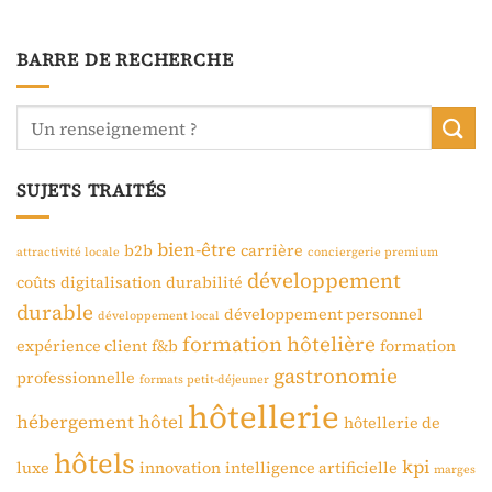
BARRE DE RECHERCHE
SUJETS TRAITÉS
bien-être
b2b
carrière
attractivité locale
conciergerie premium
développement
coûts
digitalisation
durabilité
durable
développement personnel
développement local
formation hôtelière
expérience client
f&b
formation
gastronomie
professionnelle
formats petit-déjeuner
hôtellerie
hébergement
hôtel
hôtellerie de
hôtels
kpi
luxe
innovation
intelligence artificielle
marges