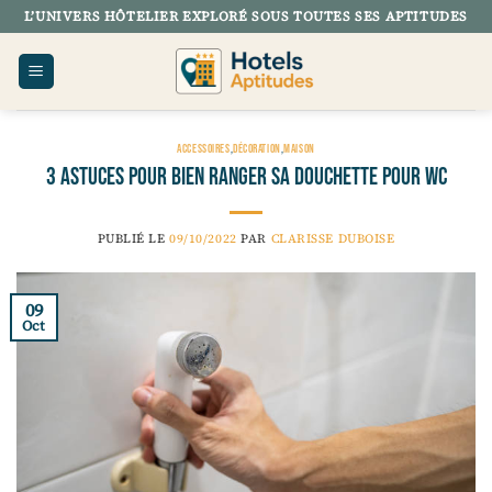
Passer
L’UNIVERS HÔTELIER EXPLORÉ SOUS TOUTES SES APTITUDES
au
contenu
ACCESSOIRES
,
DÉCORATION
,
MAISON
3 astuces pour bien ranger sa douchette pour WC
PUBLIÉ LE
09/10/2022
PAR
CLARISSE DUBOISE
09
Oct