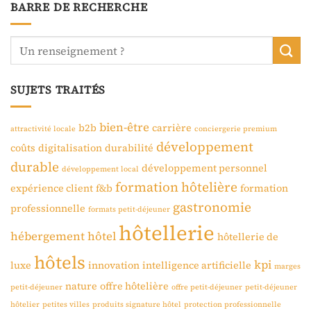
BARRE DE RECHERCHE
SUJETS TRAITÉS
bien-être
b2b
carrière
attractivité locale
conciergerie premium
développement
coûts
digitalisation
durabilité
durable
développement personnel
développement local
formation hôtelière
expérience client
f&b
formation
gastronomie
professionnelle
formats petit-déjeuner
hôtellerie
hébergement
hôtel
hôtellerie de
hôtels
kpi
luxe
innovation
intelligence artificielle
marges
nature
offre hôtelière
petit-déjeuner
offre petit-déjeuner
petit-déjeuner
hôtelier
petites villes
produits signature hôtel
protection professionnelle