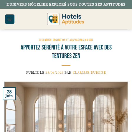
Passer
L’UNIVERS HÔTELIER EXPLORÉ SOUS TOUTES SES APTITUDES
au
contenu
DÉCORATION
,
DÉCORATION ET ACCESSOIRES
,
MAISON
Apportez sérénité à votre espace avec des
tentures zen
PUBLIÉ LE
28/06/2025
PAR
CLARISSE DUBOISE
28
Juin