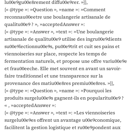
lu00e9gu00e8rement diffu00e9rer. »}},
{« @type »: »Question », »name »: »Comment
reconnau00eetre une boulangerie artisanale de
qualitu00e9 ? », »acceptedAnswer »:
{« @type »: »Answer », »text »: »Une boulangerie
artisanale de qualitu00e9 utilise des ingru00e9dients
su00e9lectionnu00e9s, pu00e9trit et cuit ses pains et
viennoiseries sur place, respecte les temps de
fermentation naturels, et propose une offre variu00e9e
et frau00eeche. Elle met souvent en avant un savoir-
faire traditionnel et une transparence sur la
provenance des matiu00e8res premiu00e8res. »}},
{« @type »: »Question », »name »: »Pourquoi les
produits surgelu00e9s gagnent-ils en popularitu00e9 ?
« , »acceptedAnswer »:
{« @type »: »Answer », »text »: »Les viennoiseries
surgelu00e9es offrent un avantage u00e9conomique,
facilitent la gestion logistique et ru00e9pondent aux