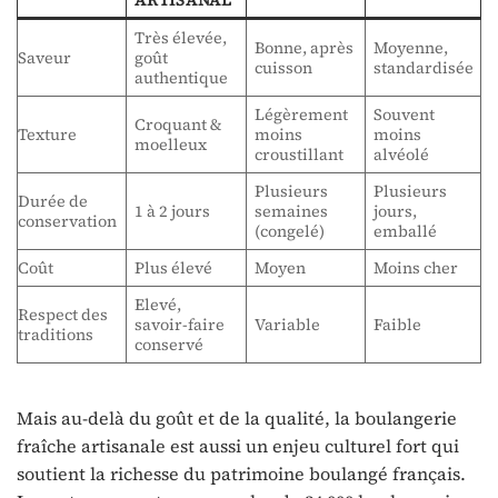
ARTISANAL
Très élevée,
Bonne, après
Moyenne,
Saveur
goût
cuisson
standardisée
authentique
Légèrement
Souvent
Croquant &
Texture
moins
moins
moelleux
croustillant
alvéolé
Plusieurs
Plusieurs
Durée de
1 à 2 jours
semaines
jours,
conservation
(congelé)
emballé
Coût
Plus élevé
Moyen
Moins cher
Elevé,
Respect des
savoir-faire
Variable
Faible
traditions
conservé
Mais au-delà du goût et de la qualité, la boulangerie
fraîche artisanale est aussi un enjeu culturel fort qui
soutient la richesse du patrimoine boulangé français.