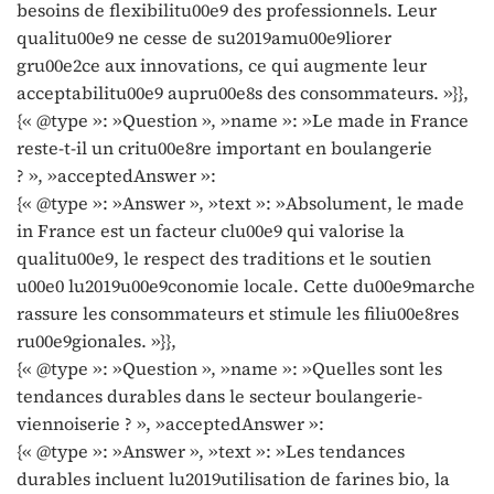
besoins de flexibilitu00e9 des professionnels. Leur
qualitu00e9 ne cesse de su2019amu00e9liorer
gru00e2ce aux innovations, ce qui augmente leur
acceptabilitu00e9 aupru00e8s des consommateurs. »}},
{« @type »: »Question », »name »: »Le made in France
reste-t-il un critu00e8re important en boulangerie
? », »acceptedAnswer »:
{« @type »: »Answer », »text »: »Absolument, le made
in France est un facteur clu00e9 qui valorise la
qualitu00e9, le respect des traditions et le soutien
u00e0 lu2019u00e9conomie locale. Cette du00e9marche
rassure les consommateurs et stimule les filiu00e8res
ru00e9gionales. »}},
{« @type »: »Question », »name »: »Quelles sont les
tendances durables dans le secteur boulangerie-
viennoiserie ? », »acceptedAnswer »:
{« @type »: »Answer », »text »: »Les tendances
durables incluent lu2019utilisation de farines bio, la