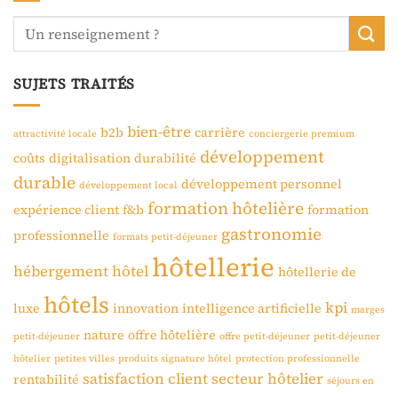
SUJETS TRAITÉS
bien-être
b2b
carrière
attractivité locale
conciergerie premium
développement
coûts
digitalisation
durabilité
durable
développement personnel
développement local
formation hôtelière
expérience client
f&b
formation
gastronomie
professionnelle
formats petit-déjeuner
hôtellerie
hébergement
hôtel
hôtellerie de
hôtels
kpi
luxe
innovation
intelligence artificielle
marges
nature
offre hôtelière
petit-déjeuner
offre petit-déjeuner
petit-déjeuner
hôtelier
petites villes
produits signature hôtel
protection professionnelle
satisfaction client
secteur hôtelier
rentabilité
séjours en