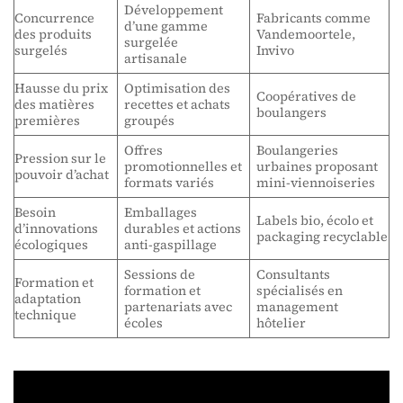
Développement
Concurrence
Fabricants comme
d’une gamme
des produits
Vandemoortele,
surgelée
surgelés
Invivo
artisanale
Hausse du prix
Optimisation des
Coopératives de
des matières
recettes et achats
boulangers
premières
groupés
Offres
Boulangeries
Pression sur le
promotionnelles et
urbaines proposant
pouvoir d’achat
formats variés
mini-viennoiseries
Besoin
Emballages
Labels bio, écolo et
d’innovations
durables et actions
packaging recyclable
écologiques
anti-gaspillage
Sessions de
Consultants
Formation et
formation et
spécialisés en
adaptation
partenariats avec
management
technique
écoles
hôtelier