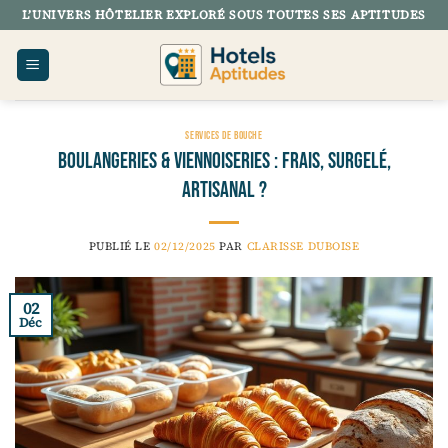
Passer
L’UNIVERS HÔTELIER EXPLORÉ SOUS TOUTES SES APTITUDES
au
contenu
SERVICES DE BOUCHE
Boulangeries & viennoiseries : frais, surgelé,
artisanal ?
PUBLIÉ LE
02/12/2025
PAR
CLARISSE DUBOISE
02
Déc