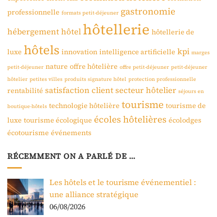
gastronomie
professionnelle
formats petit-déjeuner
hôtellerie
hébergement
hôtel
hôtellerie de
hôtels
kpi
luxe
innovation
intelligence artificielle
marges
nature
offre hôtelière
petit-déjeuner
offre petit-déjeuner
petit-déjeuner
hôtelier
petites villes
produits signature hôtel
protection professionnelle
satisfaction client
secteur hôtelier
rentabilité
séjours en
tourisme
technologie hôtelière
tourisme de
boutique-hôtels
écoles hôtelières
luxe
tourisme écologique
écolodges
écotourisme
événements
RÉCEMMENT ON A PARLÉ DE …
Les hôtels et le tourisme événementiel :
une alliance stratégique
06/08/2026