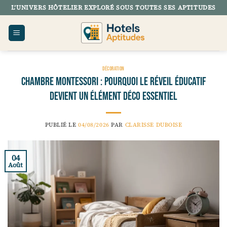
Passer
L’UNIVERS HÔTELIER EXPLORÉ SOUS TOUTES SES APTITUDES
au
contenu
DÉCORATION
Chambre montessori : pourquoi le réveil éducatif
devient un élément déco essentiel
PUBLIÉ LE
04/08/2026
PAR
CLARISSE DUBOISE
04
Août