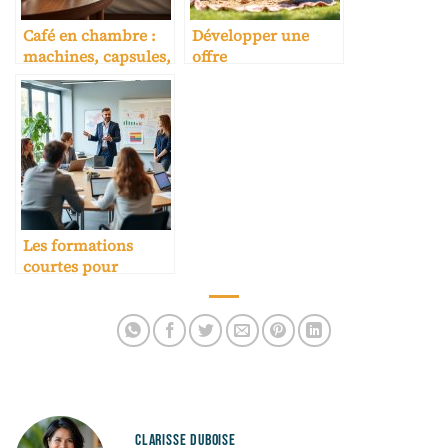
Café en chambre :
Développer une
machines, capsules,
offre
coût par nuit
enfants/familles
cohérente et
rentable
Les formations
courtes pour
professionnels en
reconversion
CLARISSE DUBOISE