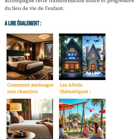
accompagne cette transformation douce et progressive
du lieu de vie de l’enfant.
A Lire Également :
Comment aménager
Les hôtels
une chambre
thématiques :
d’hôtel avec le style
quand
Art Déco des années
l’hébergement
1920
devient une
expérience