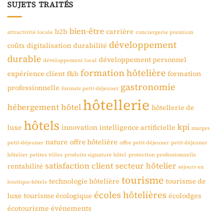
SUJETS TRAITÉS
bien-être
b2b
carrière
attractivité locale
conciergerie premium
développement
coûts
digitalisation
durabilité
durable
développement personnel
développement local
formation hôtelière
expérience client
f&b
formation
gastronomie
professionnelle
formats petit-déjeuner
hôtellerie
hébergement
hôtel
hôtellerie de
hôtels
kpi
luxe
innovation
intelligence artificielle
marges
nature
offre hôtelière
petit-déjeuner
offre petit-déjeuner
petit-déjeuner
hôtelier
petites villes
produits signature hôtel
protection professionnelle
satisfaction client
secteur hôtelier
rentabilité
séjours en
tourisme
technologie hôtelière
tourisme de
boutique-hôtels
écoles hôtelières
luxe
tourisme écologique
écolodges
écotourisme
événements