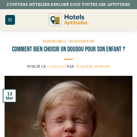
Passer
L’UNIVERS HÔTELIER EXPLORÉ SOUS TOUTES SES APTITUDES
au
contenu
DÉCORATION
,
FAMILLE / ENFANT
,
PUÉRICULTURE
Comment bien choisir un doudou pour son enfant ?
PUBLIÉ LE
13/03/2023
PAR
CLARISSE DUBOISE
13
Mar