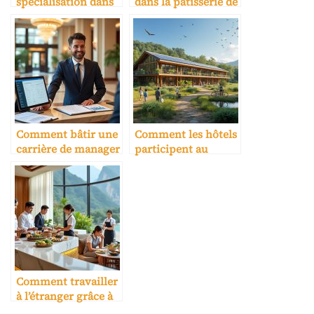
spécialisation dans
dans la pâtisserie de
une école hôtelière
luxe
Comment bâtir une
Comment les hôtels
carrière de manager
participent au
hôtelier
développement du
tourisme durable
Comment travailler
à l’étranger grâce à
une carrière