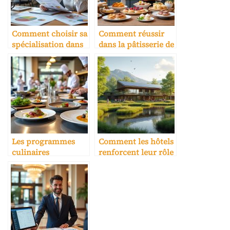
Comment choisir sa
Comment réussir
spécialisation dans
dans la pâtisserie de
une école hôtelière
luxe
Les programmes
Comment les hôtels
culinaires
renforcent leur rôle
spécialisés pour
dans l’écotourisme
hôtellerie