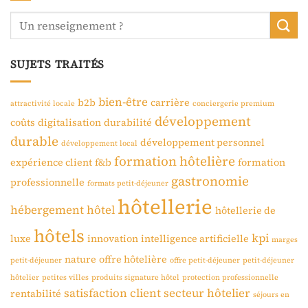
SUJETS TRAITÉS
bien-être
b2b
carrière
attractivité locale
conciergerie premium
développement
coûts
digitalisation
durabilité
durable
développement personnel
développement local
formation hôtelière
expérience client
f&b
formation
gastronomie
professionnelle
formats petit-déjeuner
hôtellerie
hébergement
hôtel
hôtellerie de
hôtels
kpi
luxe
innovation
intelligence artificielle
marges
nature
offre hôtelière
petit-déjeuner
offre petit-déjeuner
petit-déjeuner
hôtelier
petites villes
produits signature hôtel
protection professionnelle
satisfaction client
secteur hôtelier
rentabilité
séjours en