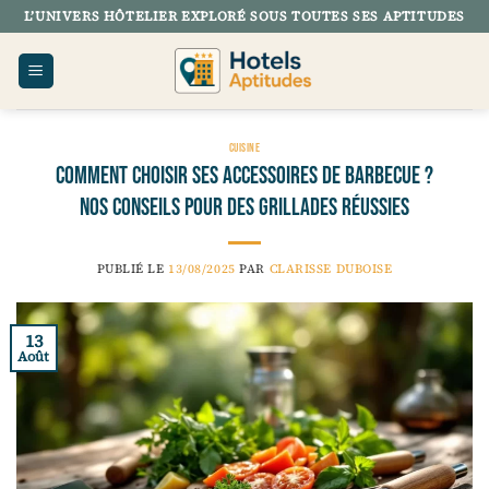
Passer
L’UNIVERS HÔTELIER EXPLORÉ SOUS TOUTES SES APTITUDES
au
contenu
CUISINE
Comment choisir ses accessoires de barbecue ?
Nos conseils pour des grillades réussies
PUBLIÉ LE
13/08/2025
PAR
CLARISSE DUBOISE
13
Août