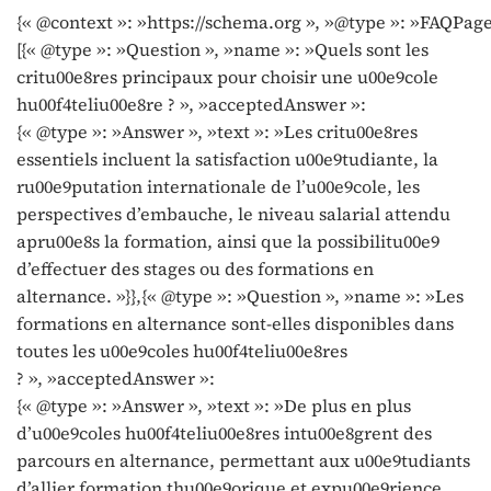
{« @context »: »https://schema.org », »@type »: »FAQPage
[{« @type »: »Question », »name »: »Quels sont les
critu00e8res principaux pour choisir une u00e9cole
hu00f4teliu00e8re ? », »acceptedAnswer »:
{« @type »: »Answer », »text »: »Les critu00e8res
essentiels incluent la satisfaction u00e9tudiante, la
ru00e9putation internationale de l’u00e9cole, les
perspectives d’embauche, le niveau salarial attendu
apru00e8s la formation, ainsi que la possibilitu00e9
d’effectuer des stages ou des formations en
alternance. »}},{« @type »: »Question », »name »: »Les
formations en alternance sont-elles disponibles dans
toutes les u00e9coles hu00f4teliu00e8res
? », »acceptedAnswer »:
{« @type »: »Answer », »text »: »De plus en plus
d’u00e9coles hu00f4teliu00e8res intu00e8grent des
parcours en alternance, permettant aux u00e9tudiants
d’allier formation thu00e9orique et expu00e9rience