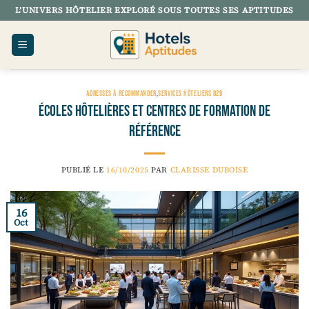
Passer
L’UNIVERS HÔTELIER EXPLORÉ SOUS TOUTES SES APTITUDES
au
contenu
ADRESSES À RECOMMANDER
,
SERVICES HÔTELIERS B2B
Écoles hôtelières et centres de formation de
référence
PUBLIÉ LE
16/10/2025
PAR
CLARISSE DUBOISE
16
Oct