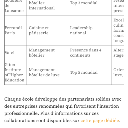
hôtelière
réseau
hôtelier
Top 3 mondial
de
interna
international
Lausanne
prestig
Excell
culinai
Ferrandi
Cuisine et
Leadership
format
Paris
pâtisserie
national
courtes
longue
Management
Présence dans 4
Altern
Vatel
hôtelier
continents
stages 
Glion
Institute
Management
Orient
Top 5 mondial
of Higher
hôtelier de luxe
luxe, i
Education
Chaque école développe des partenariats solides avec
des entreprises renommées qui favorisent l’insertion
professionnelle. Plus d’informations sur ces
collaborations sont disponibles sur
cette page dédiée
.