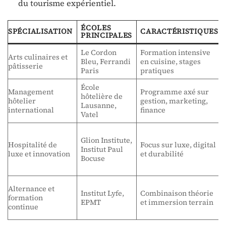
du tourisme expérientiel.
ÉCOLES
SPÉCIALISATION
CARACTÉRISTIQUES
PRINCIPALES
Le Cordon
Formation intensive
Arts culinaires et
Bleu, Ferrandi
en cuisine, stages
pâtisserie
Paris
pratiques
École
Management
Programme axé sur
hôtelière de
hôtelier
gestion, marketing,
Lausanne,
international
finance
Vatel
Glion Institute,
Hospitalité de
Focus sur luxe, digital
Institut Paul
luxe et innovation
et durabilité
Bocuse
Alternance et
Institut Lyfe,
Combinaison théorie
formation
EPMT
et immersion terrain
continue