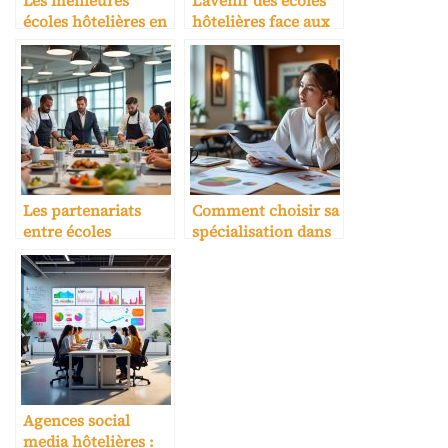
Les meilleures
L’avenir des écoles
écoles hôtelières en
hôtelières face aux
France
nouvelles
générations
Les partenariats
Comment choisir sa
entre écoles
spécialisation dans
hôtelières et
une école hôtelière
entreprises
Agences social
media hôtelières :