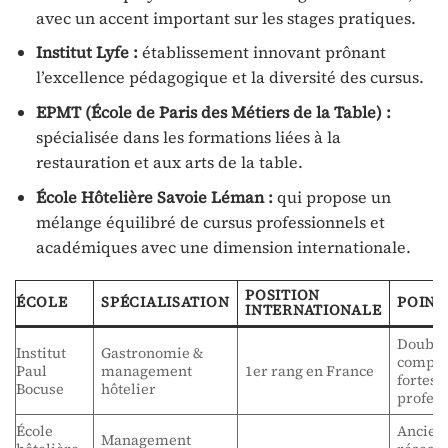
avec un accent important sur les stages pratiques.
Institut Lyfe :
établissement innovant prônant
l’excellence pédagogique et la diversité des cursus.
EPMT (École de Paris des Métiers de la Table) :
spécialisée dans les formations liées à la
restauration et aux arts de la table.
École Hôtelière Savoie Léman :
qui propose un
mélange équilibré de cursus professionnels et
académiques avec une dimension internationale.
POSITION
ÉCOLE
SPÉCIALISATION
POINT
INTERNATIONALE
Double
Institut
Gastronomie &
compét
Paul
management
1er rang en France
fortes 
Bocuse
hôtelier
profess
École
Ancien
Management