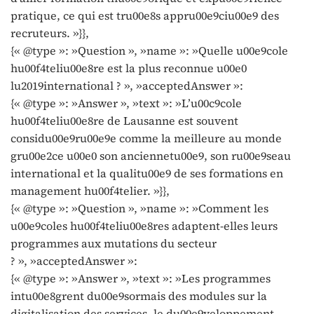
pratique, ce qui est tru00e8s appru00e9ciu00e9 des
recruteurs. »}},
{« @type »: »Question », »name »: »Quelle u00e9cole
hu00f4teliu00e8re est la plus reconnue u00e0
lu2019international ? », »acceptedAnswer »:
{« @type »: »Answer », »text »: »L’u00c9cole
hu00f4teliu00e8re de Lausanne est souvent
considu00e9ru00e9e comme la meilleure au monde
gru00e2ce u00e0 son anciennetu00e9, son ru00e9seau
international et la qualitu00e9 de ses formations en
management hu00f4telier. »}},
{« @type »: »Question », »name »: »Comment les
u00e9coles hu00f4teliu00e8res adaptent-elles leurs
programmes aux mutations du secteur
? », »acceptedAnswer »:
{« @type »: »Answer », »text »: »Les programmes
intu00e8grent du00e9sormais des modules sur la
digitalisation des services, le du00e9veloppement