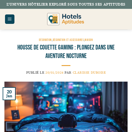
Passer
L’UNIVERS HÔTELIER EXPLORÉ SOUS TOUTES SES APTITUDES
au
contenu
DÉCORATION
,
DÉCORATION ET ACCESSOIRES
,
MAISON
Housse de couette Gaming : Plongez dans une
aventure nocturne
PUBLIÉ LE
20/01/2024
PAR
CLARISSE DUBOISE
20
Jan