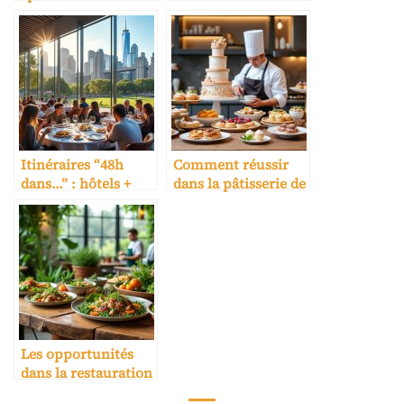
une école hôtelière
catering aérien
Itinéraires “48h
Comment réussir
dans…” : hôtels +
dans la pâtisserie de
restaurants +
luxe
expériences
Les opportunités
dans la restauration
écoresponsable