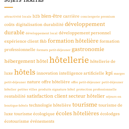
SUJETS TRAITÉS
bien-être
b2b
carrière
attractivité locale
conciergerie premium
développement
coûts
digitalisation
durabilité
durable
développement personnel
développement local
formation hôtelière
expérience client
f&b
formation
gastronomie
professionnelle
formats petit-déjeuner
hôtellerie
hébergement
hôtel
hôtellerie de
hôtels
kpi
luxe
innovation
intelligence artificielle
marges
nature
offre hôtelière
petit-déjeuner
offre petit-déjeuner
petit-déjeuner
hôtelier
petites villes
produits signature hôtel
protection professionnelle
satisfaction client
secteur hôtelier
rentabilité
séjours en
tourisme
technologie hôtelière
tourisme de
boutique-hôtels
écoles hôtelières
luxe
tourisme écologique
écolodges
écotourisme
événements