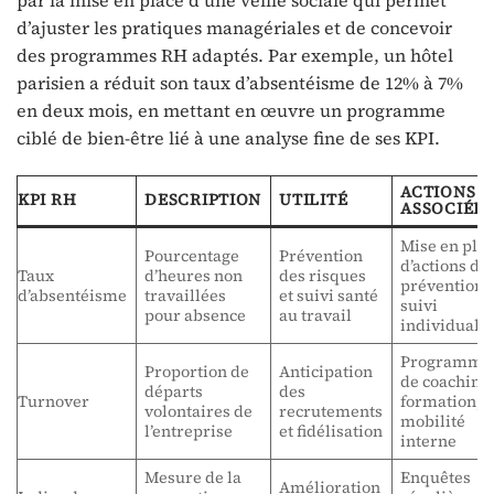
d’ajuster les pratiques managériales et de concevoir
des programmes RH adaptés. Par exemple, un hôtel
parisien a réduit son taux d’absentéisme de 12% à 7%
en deux mois, en mettant en œuvre un programme
ciblé de bien-être lié à une analyse fine de ses KPI.
ACTIONS
KPI RH
DESCRIPTION
UTILITÉ
ASSOCIÉES
Mise en pla
Pourcentage
Prévention
d’actions de
Taux
d’heures non
des risques
prévention,
d’absentéisme
travaillées
et suivi santé
suivi
pour absence
au travail
individuali
Programme
Proportion de
Anticipation
de coaching
départs
des
Turnover
formation,
volontaires de
recrutements
mobilité
l’entreprise
et fidélisation
interne
Mesure de la
Enquêtes
Amélioration