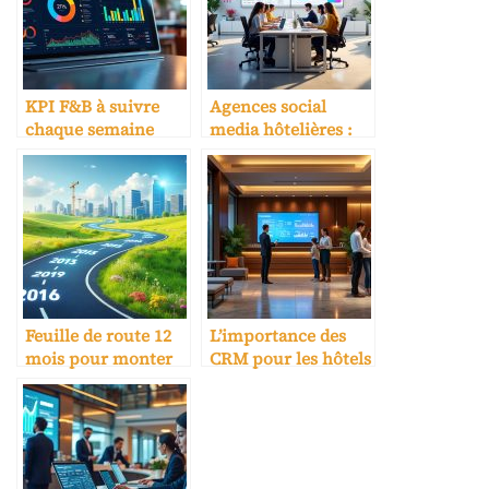
KPI F&B à suivre
Agences social
chaque semaine
media hôtelières :
(coûts, casse,
KPI et livrables
marges)
Feuille de route 12
L’importance des
mois pour monter
CRM pour les hôtels
en gamme