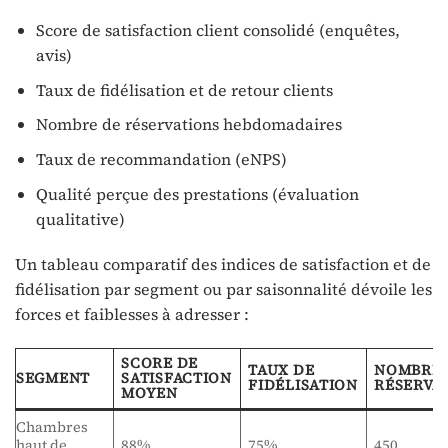
Score de satisfaction client consolidé (enquêtes,
avis)
Taux de fidélisation et de retour clients
Nombre de réservations hebdomadaires
Taux de recommandation (eNPS)
Qualité perçue des prestations (évaluation
qualitative)
Un tableau comparatif des indices de satisfaction et de
fidélisation par segment ou par saisonnalité dévoile les
forces et faiblesses à adresser :
SCORE DE
TAUX DE
NOMBRE 
SEGMENT
SATISFACTION
FIDÉLISATION
RÉSERVA
MOYEN
Chambres
haut de
88%
75%
450