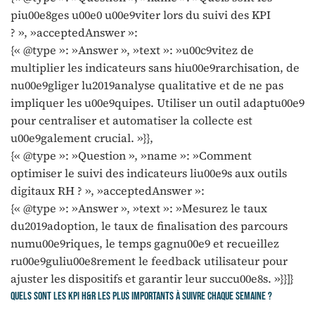
piu00e8ges u00e0 u00e9viter lors du suivi des KPI
? », »acceptedAnswer »:
{« @type »: »Answer », »text »: »u00c9vitez de
multiplier les indicateurs sans hiu00e9rarchisation, de
nu00e9gliger lu2019analyse qualitative et de ne pas
impliquer les u00e9quipes. Utiliser un outil adaptu00e9
pour centraliser et automatiser la collecte est
u00e9galement crucial. »}},
{« @type »: »Question », »name »: »Comment
optimiser le suivi des indicateurs liu00e9s aux outils
digitaux RH ? », »acceptedAnswer »:
{« @type »: »Answer », »text »: »Mesurez le taux
du2019adoption, le taux de finalisation des parcours
numu00e9riques, le temps gagnu00e9 et recueillez
ru00e9guliu00e8rement le feedback utilisateur pour
ajuster les dispositifs et garantir leur succu00e8s. »}}]}
Quels sont les KPI H&R les plus importants à suivre chaque semaine ?