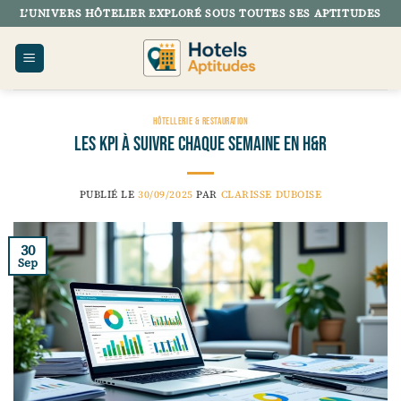
Passer
L’UNIVERS HÔTELIER EXPLORÉ SOUS TOUTES SES APTITUDES
au
contenu
HÔTELLERIE & RESTAURATION
Les KPI à suivre chaque semaine en H&R
PUBLIÉ LE
30/09/2025
PAR
CLARISSE DUBOISE
30
Sep