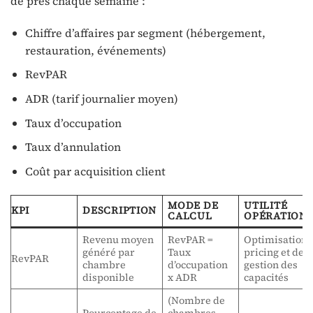
de près chaque semaine :
Chiffre d’affaires par segment (hébergement,
restauration, événements)
RevPAR
ADR (tarif journalier moyen)
Taux d’occupation
Taux d’annulation
Coût par acquisition client
MODE DE
UTILITÉ
KPI
DESCRIPTION
CALCUL
OPÉRATION
Revenu moyen
RevPAR =
Optimisation 
généré par
Taux
pricing et de l
RevPAR
chambre
d’occupation
gestion des
disponible
x ADR
capacités
(Nombre de
Pourcentage de
chambres