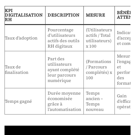
KPI
BÉNÉFI
DIGITALISATION
DESCRIPTION
MESURE
ATTEN
RH
Pourcentage
(Utilisateurs
Indicate
d’utilisateurs
actifs / Total
Taux d’adoption
d’accept
actifs des outils
utilisateurs)
et conviv
RH digitaux
x 100
Mesure 
Part des
(Formations
l’engag
utilisateurs
Taux de
/ Parcours
et
ayant complété
finalisation
complétés) x
perform
leur parcours
100
des
numérique
formati
Durée moyenne
Temps
Gain
économisée
ancien –
Temps gagné
d’efficac
grâce à
Temps
opératio
l’automatisation
nouveau