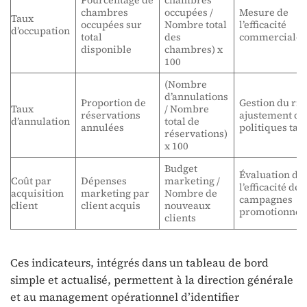
chambres
occupées /
Mesure de
Taux
occupées sur
Nombre total
l’efficacité
d’occupation
total
des
commerciale
disponible
chambres) x
100
(Nombre
d’annulations
Proportion de
Gestion du ris
Taux
/ Nombre
réservations
ajustement de
d’annulation
total de
annulées
politiques tari
réservations)
x 100
Budget
Évaluation de
Coût par
Dépenses
marketing /
l’efficacité des
acquisition
marketing par
Nombre de
campagnes
client
client acquis
nouveaux
promotionnel
clients
Ces indicateurs, intégrés dans un tableau de bord
simple et actualisé, permettent à la direction générale
et au management opérationnel d’identifier