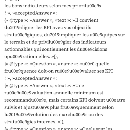
les bons indicateurs selon mes prioritu00e9s
? », »acceptedAnswer »:
{« @type »: »Answer », »text »: »Il convient
du2019aligner les KPI avec vos objectifs
stratu00e9giques, du2019impliquer les u00e9quipes sur
le terrain et de privilu00e9gier des indicateurs
actionnables qui soutiennent les du00e9cisions
opu00e9rationnelles. »}},
{« @type »: »Question », »name »: »u00c0 quelle
fru00e9quence doit-on ru00e9u00e9valuer ses KPI
? », »acceptedAnswer »:
{« @type »: »Answer », »text »: »Une
ru00e9u00e9valuation annuelle minimum est
recommandu00e9e, mais certains KPI doivent u00eatre
suivis et ajustu00e9s plus fru00e9quemment selon
lu2019u00e9volution des marchu00e9s ou des
stratu00e9gies internes. »}},
{« @type »: »Question », »name »: »Quels sont les