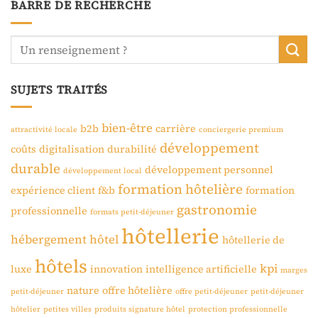
BARRE DE RECHERCHE
SUJETS TRAITÉS
bien-être
b2b
carrière
attractivité locale
conciergerie premium
développement
coûts
digitalisation
durabilité
durable
développement personnel
développement local
formation hôtelière
expérience client
f&b
formation
gastronomie
professionnelle
formats petit-déjeuner
hôtellerie
hébergement
hôtel
hôtellerie de
hôtels
kpi
luxe
innovation
intelligence artificielle
marges
nature
offre hôtelière
petit-déjeuner
offre petit-déjeuner
petit-déjeuner
hôtelier
petites villes
produits signature hôtel
protection professionnelle