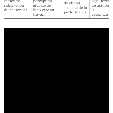
Indice de
perception
régulières,
du climat
satisfaction
globale du
formation s
social et de la
du personnel
bien-être au
la
performance
travail
reconnaissa