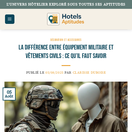
Passer
L’UNIVERS HÔTELIER EXPLORÉ SOUS TOUTES SES APTITUDES
au
contenu
DÉCORATION ET ACCESSOIRES
La différence entre équipement militaire et
vêtements civils : ce qu’il faut savoir
PUBLIÉ LE
05/08/2025
PAR
CLARISSE DUBOISE
05
Août