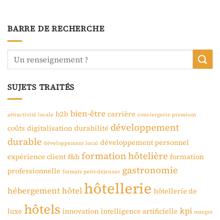
BARRE DE RECHERCHE
SUJETS TRAITÉS
bien-être
b2b
carrière
attractivité locale
conciergerie premium
développement
coûts
digitalisation
durabilité
durable
développement personnel
développement local
formation hôtelière
expérience client
f&b
formation
gastronomie
professionnelle
formats petit-déjeuner
hôtellerie
hébergement
hôtel
hôtellerie de
hôtels
kpi
luxe
innovation
intelligence artificielle
marges