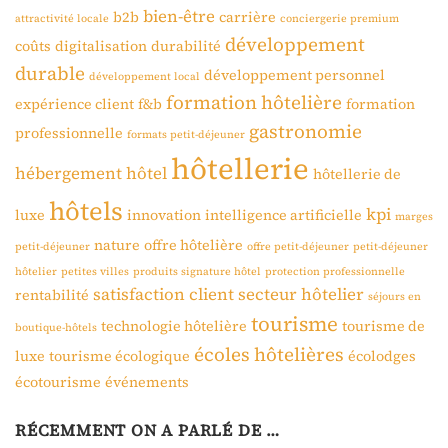
bien-être
b2b
carrière
attractivité locale
conciergerie premium
développement
coûts
digitalisation
durabilité
durable
développement personnel
développement local
formation hôtelière
expérience client
f&b
formation
gastronomie
professionnelle
formats petit-déjeuner
hôtellerie
hébergement
hôtel
hôtellerie de
hôtels
kpi
luxe
innovation
intelligence artificielle
marges
nature
offre hôtelière
petit-déjeuner
offre petit-déjeuner
petit-déjeuner
hôtelier
petites villes
produits signature hôtel
protection professionnelle
satisfaction client
secteur hôtelier
rentabilité
séjours en
tourisme
technologie hôtelière
tourisme de
boutique-hôtels
écoles hôtelières
luxe
tourisme écologique
écolodges
écotourisme
événements
RÉCEMMENT ON A PARLÉ DE …