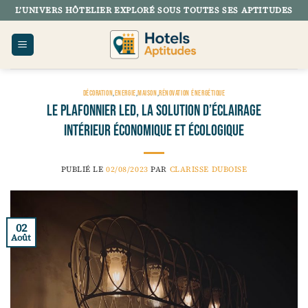
Passer
L’UNIVERS HÔTELIER EXPLORÉ SOUS TOUTES SES APTITUDES
au
contenu
DÉCORATION
,
ENERGIE
,
MAISON
,
RÉNOVATION ÉNERGÉTIQUE
Le plafonnier LED, la solution d’éclairage
intérieur économique et écologique
PUBLIÉ LE
02/08/2023
PAR
CLARISSE DUBOISE
02
Août