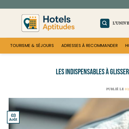
Passer
au
contenu
L’UNIV
TOURISME & SÉJOURS
ADRESSES À RECOMMANDER
H
Les indispensables à glisse
PUBLIÉ LE
03
03
Août