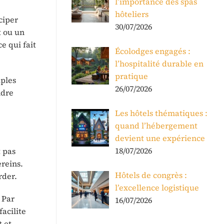
l’importance des spas
hôteliers
ciper
30/07/2026
 ou un
e qui fait
Écolodges engagés :
l’hospitalité durable en
pratique
iples
26/07/2026
ndre
Les hôtels thématiques :
quand l’hébergement
devient une expérience
18/07/2026
t pas
ereins.
Hôtels de congrès :
rder.
l’excellence logistique
 Par
16/07/2026
facilite
 et