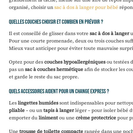
organisé, choisir un
sac à dos à langer pour bébé
répond
Quelles couches choisir et combien en prévoir ?
Il est conseillé de glisser dans votre
sac à dos à langer
u
Pour une courte promenade, deux ou trois couches suf
Mieux vaut anticiper pour éviter toute mauvaise surpri
Optez pour des
couches hypoallergéniques
ou testées 
pas un
sac à couches hermétique
afin de stocker les co
et garde le reste du sac propre.
Quels accessoires aident pour un change express ?
Les
lingettes humides
sont indispensables pour nettoy
pliable
– ou un
tapis à langer
léger – pour isoler bébé d
emporter du
liniment
ou une
crème protectrice
pour pr
Une
trousse de toilette compacte
rangée dans une poche