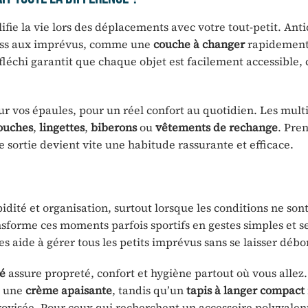
ifie la vie lors des déplacements avec votre tout-petit. Anti
tress aux imprévus, comme une
couche à changer
rapidement
échi garantit que chaque objet est facilement accessible, c
ur vos épaules, pour un réel confort au quotidien. Les mult
ouches
,
lingettes
,
biberons
ou
vêtements de rechange
. Pre
 sortie devient vite une habitude rassurante et efficace.
dité et organisation, surtout lorsque les conditions ne son
sforme ces moments parfois sportifs en gestes simples et s
s aide à gérer tous les petits imprévus sans se laisser débo
é
assure propreté, confort et hygiène partout où vous allez.
 une
crème apaisante
, tandis qu’un
tapis à langer compact
visée. Pour ceux qui recherchent un accessoire polyvalent