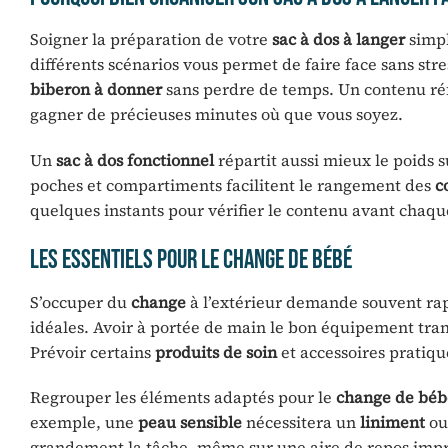
Soigner la préparation de votre
sac à dos à langer
simpl
différents scénarios vous permet de faire face sans s
biberon à donner
sans perdre de temps. Un contenu réfl
gagner de précieuses minutes où que vous soyez.
Un
sac à dos fonctionnel
répartit aussi mieux le poids s
poches et compartiments facilitent le rangement des
c
quelques instants pour vérifier le contenu avant chaque
Les essentiels pour le change de bébé
S’occuper du
change
à l’extérieur demande souvent rapi
idéales. Avoir à portée de main le bon équipement tran
Prévoir certains
produits de soin
et accessoires pratique
Regrouper les éléments adaptés pour le
change de béb
exemple, une
peau sensible
nécessitera un
liniment
ou
grandement la tâche, même sur une aire de repos impro