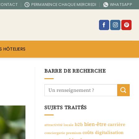
CONTACT
PERMANENCE CHAQUE MERCREDI
WHATSAPP
S HÔTELIERS
BARRE DE RECHERCHE
SUJETS TRAITÉS
bien-être
b2b
carrière
attractivité locale
coûts
digitalisation
conciergerie premium