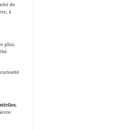
énité de
ère, à
le plus,
bébé
curiosité
tériles
,
ièvre