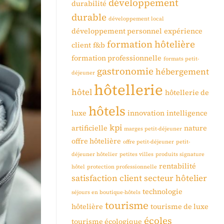
développement
durabilité
durable
développement local
développement personnel
expérience
formation hôtelière
client
f&b
formation professionnelle
formats petit-
gastronomie
hébergement
déjeuner
hôtellerie
hôtel
hôtellerie de
hôtels
luxe
innovation
intelligence
kpi
artificielle
nature
marges petit-déjeuner
offre hôtelière
offre petit-déjeuner
petit-
déjeuner hôtelier
petites villes
produits signature
rentabilité
hôtel
protection professionnelle
satisfaction client
secteur hôtelier
technologie
séjours en boutique-hôtels
tourisme
hôtelière
tourisme de luxe
écoles
tourisme écologique