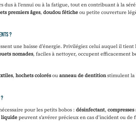
s dus à l’ennui ou à la fatigue, tout en contribuant à la sér
ets premiers âges
,
doudou fétiche
ou petite couverture lég
ents ?
sent une baisse d’énergie. Privilégiez celui auquel il tient 
jouets nomades
, faciles à nettoyer, occupent efficacement 
extiles
,
hochets colorés
ou
anneau de dentition
stimulent la 
 ?
écessaire pour les petits bobos :
désinfectant
,
compresses s
 liquide
peuvent s’avérer précieux en cas d’incident ou de f