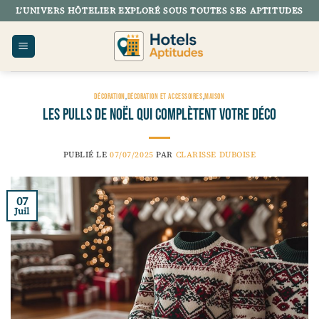
Passer
L’UNIVERS HÔTELIER EXPLORÉ SOUS TOUTES SES APTITUDES
au
contenu
DÉCORATION
,
DÉCORATION ET ACCESSOIRES
,
MAISON
Les pulls de noël qui complètent votre déco
PUBLIÉ LE
07/07/2025
PAR
CLARISSE DUBOISE
07
Juil