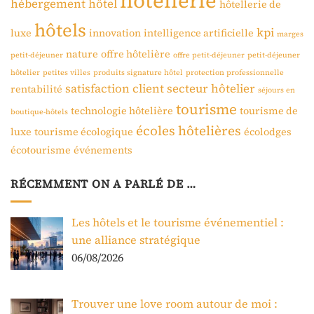
hôtellerie
hébergement
hôtel
hôtellerie de
hôtels
kpi
luxe
innovation
intelligence artificielle
marges
nature
offre hôtelière
petit-déjeuner
offre petit-déjeuner
petit-déjeuner
hôtelier
petites villes
produits signature hôtel
protection professionnelle
satisfaction client
secteur hôtelier
rentabilité
séjours en
tourisme
technologie hôtelière
tourisme de
boutique-hôtels
écoles hôtelières
luxe
tourisme écologique
écolodges
écotourisme
événements
RÉCEMMENT ON A PARLÉ DE …
Les hôtels et le tourisme événementiel :
une alliance stratégique
06/08/2026
Trouver une love room autour de moi :