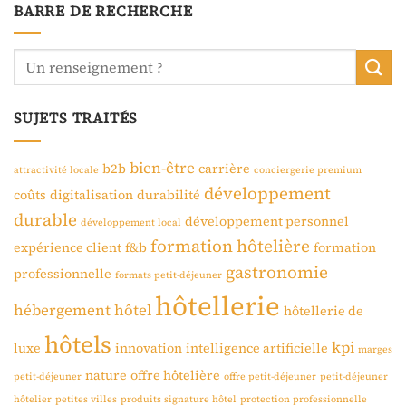
BARRE DE RECHERCHE
SUJETS TRAITÉS
bien-être
b2b
carrière
attractivité locale
conciergerie premium
développement
coûts
digitalisation
durabilité
durable
développement personnel
développement local
formation hôtelière
expérience client
f&b
formation
gastronomie
professionnelle
formats petit-déjeuner
hôtellerie
hébergement
hôtel
hôtellerie de
hôtels
kpi
luxe
innovation
intelligence artificielle
marges
nature
offre hôtelière
petit-déjeuner
offre petit-déjeuner
petit-déjeuner
hôtelier
petites villes
produits signature hôtel
protection professionnelle