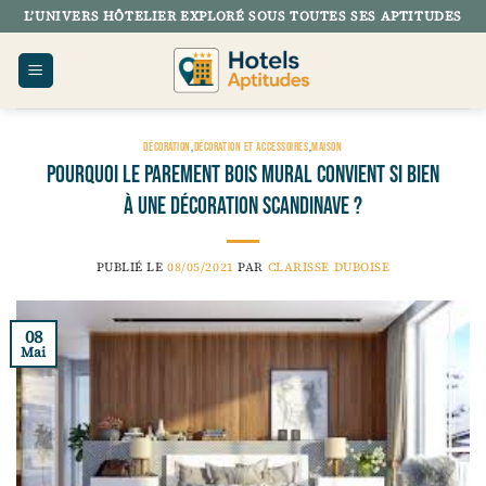
Passer
L’UNIVERS HÔTELIER EXPLORÉ SOUS TOUTES SES APTITUDES
au
contenu
DÉCORATION
,
DÉCORATION ET ACCESSOIRES
,
MAISON
Pourquoi le parement bois mural convient si bien
à une décoration scandinave ?
PUBLIÉ LE
08/05/2021
PAR
CLARISSE DUBOISE
08
Mai