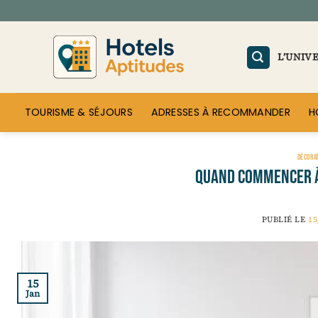
Passer
au
contenu
L’UNIV
TOURISME & SÉJOURS
ADRESSES À RECOMMANDER
H
DÉCORA
Quand commencer à
PUBLIÉ LE
15
15
Jan