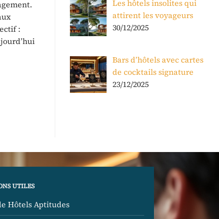
Les hôtels insolites qui
nagement.
attirent les voyageurs
aux
30/12/2025
ctif :
ujourd’hui
Bars d’hôtels avec cartes
de cocktails signature
23/12/2025
ONS UTILES
de Hôtels Aptitudes