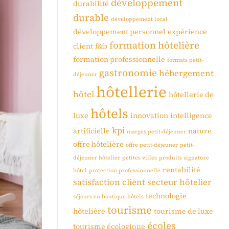
développement
durabilité
durable
développement local
développement personnel
expérience
formation hôtelière
client
f&b
formation professionnelle
formats petit-
gastronomie
hébergement
déjeuner
hôtellerie
hôtel
hôtellerie de
hôtels
luxe
innovation
intelligence
kpi
artificielle
nature
marges petit-déjeuner
offre hôtelière
offre petit-déjeuner
petit-
déjeuner hôtelier
petites villes
produits signature
rentabilité
hôtel
protection professionnelle
satisfaction client
secteur hôtelier
technologie
séjours en boutique-hôtels
tourisme
hôtelière
tourisme de luxe
écoles
tourisme écologique