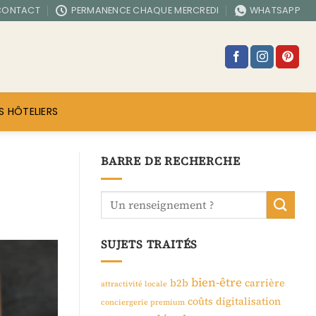
CONTACT
PERMANENCE CHAQUE MERCREDI
WHATSAPP
S HÔTELIERS
BARRE DE RECHERCHE
SUJETS TRAITÉS
bien-être
b2b
carrière
attractivité locale
coûts
digitalisation
conciergerie premium