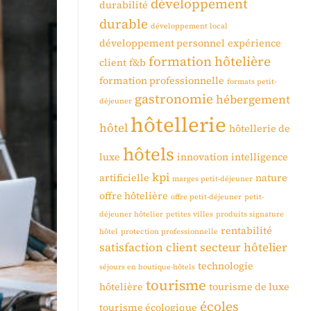
développement
durabilité
durable
développement local
développement personnel
expérience
formation hôtelière
client
f&b
formation professionnelle
formats petit-
gastronomie
hébergement
déjeuner
hôtellerie
hôtel
hôtellerie de
hôtels
luxe
innovation
intelligence
kpi
artificielle
nature
marges petit-déjeuner
offre hôtelière
offre petit-déjeuner
petit-
déjeuner hôtelier
petites villes
produits signature
rentabilité
hôtel
protection professionnelle
satisfaction client
secteur hôtelier
technologie
séjours en boutique-hôtels
tourisme
hôtelière
tourisme de luxe
écoles
tourisme écologique