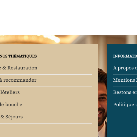
NOS THÉMATIQUES
INFORMATI
e & Restauration
A propos 
 à recommander
Mentions 
Hôteliers
Restons e
de bouche
Politique 
& Séjours