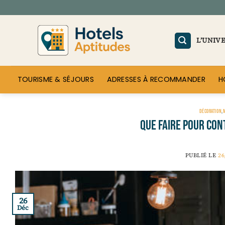
Passer
au
contenu
L’UNIV
TOURISME & SÉJOURS
ADRESSES À RECOMMANDER
H
DÉCORATION
,
Que faire pour con
PUBLIÉ LE
26
26
Déc