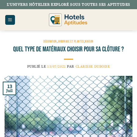
Passer
L’UNIVERS HÔTELIER EXPLORÉ SOUS TOUTES SES APTITUDES
au
contenu
DÉCORATION
,
JARDINAGE ET PLANTES
,
MAISON
Quel type de matériaux choisir pour sa clôture ?
PUBLIÉ LE
13/07/2021
PAR
CLARISSE DUBOISE
13
Juil