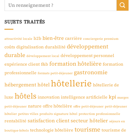
SUJETS TRAITÉS
bien-être
b2b
carrière
attractivité locale
conciergerie premium
développement
coûts
digitalisation
durabilité
durable
développement personnel
développement local
formation hôtelière
expérience client
f&b
formation
gastronomie
professionnelle
formats petit-déjeuner
hôtellerie
hébergement
hôtel
hôtellerie de
hôtels
kpi
luxe
innovation
intelligence artificielle
marges
nature
offre hôtelière
petit-déjeuner
offre petit-déjeuner
petit-déjeuner
hôtelier
petites villes
produits signature hôtel
protection professionnelle
satisfaction client
secteur hôtelier
rentabilité
séjours en
tourisme
technologie hôtelière
tourisme de
boutique-hôtels