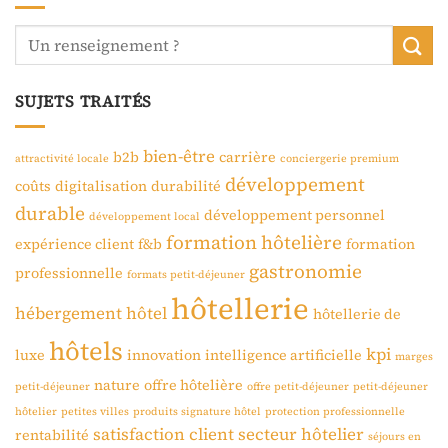
SUJETS TRAITÉS
bien-être
b2b
carrière
attractivité locale
conciergerie premium
développement
coûts
digitalisation
durabilité
durable
développement personnel
développement local
formation hôtelière
expérience client
f&b
formation
gastronomie
professionnelle
formats petit-déjeuner
hôtellerie
hébergement
hôtel
hôtellerie de
hôtels
kpi
luxe
innovation
intelligence artificielle
marges
nature
offre hôtelière
petit-déjeuner
offre petit-déjeuner
petit-déjeuner
hôtelier
petites villes
produits signature hôtel
protection professionnelle
satisfaction client
secteur hôtelier
rentabilité
séjours en