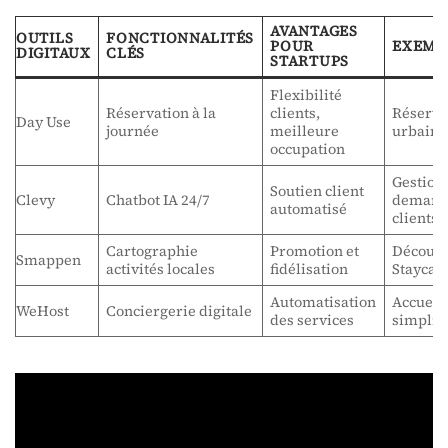
AVANTAGES
OUTILS
FONCTIONNALITÉS
POUR
EXEMP
DIGITAUX
CLÉS
STARTUPS
Flexibilité
Réservation à la
clients,
Réserva
Day Use
journée
meilleure
urbaine
occupation
Gestion
Soutien client
Clevy
Chatbot IA 24/7
demand
automatisé
clients
Cartographie
Promotion et
Découve
Smappen
activités locales
fidélisation
Staycat
Automatisation
Accueil
WeHost
Conciergerie digitale
des services
simplifi