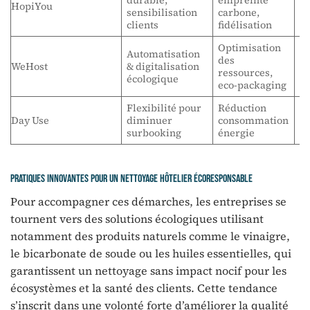
durable,
empreinte
F
HopiYou
sensibilisation
carbone,
en
clients
fidélisation
Optimisation
Automatisation
des
WeHost
& digitalisation
R
ressources,
écologique
eco-packaging
Flexibilité pour
Réduction
G
Day Use
diminuer
consommation
vi
surbooking
énergie
Pratiques innovantes pour un nettoyage hôtelier écoresponsable
Pour accompagner ces démarches, les entreprises se
tournent vers des solutions écologiques utilisant
notamment des produits naturels comme le vinaigre,
le bicarbonate de soude ou les huiles essentielles, qui
garantissent un nettoyage sans impact nocif pour les
écosystèmes et la santé des clients. Cette tendance
s’inscrit dans une volonté forte d’améliorer la qualité