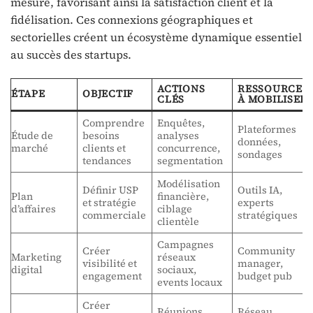
mesure, favorisant ainsi la satisfaction client et la
fidélisation. Ces connexions géographiques et
sectorielles créent un écosystème dynamique essentiel
au succès des startups.
ACTIONS
RESSOURCES
ÉTAPE
OBJECTIF
CLÉS
À MOBILISER
Comprendre
Enquêtes,
Plateformes
Étude de
besoins
analyses
données,
marché
clients et
concurrence,
sondages
tendances
segmentation
Modélisation
Définir USP
Outils IA,
Plan
financière,
et stratégie
experts
d’affaires
ciblage
commerciale
stratégiques
clientèle
Campagnes
Créer
Community
Marketing
réseaux
visibilité et
manager,
digital
sociaux,
engagement
budget pub
events locaux
Créer
Réunions,
Réseau