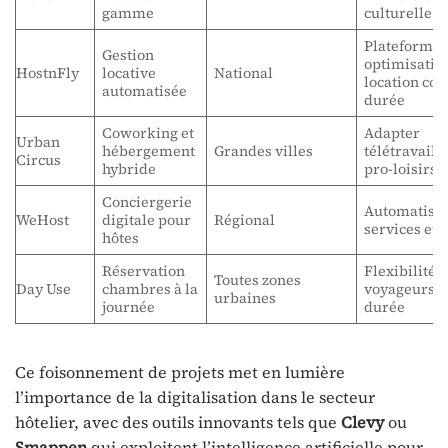
gamme
culturelle
Plateforme 
Gestion
optimisatio
HostnFly
locative
National
location cou
automatisée
durée
Coworking et
Adapter
Urban
hébergement
Grandes villes
télétravail/
Circus
hybride
pro-loisirs
Conciergerie
Automatisat
WeHost
digitale pour
Régional
services et 
hôtes
Réservation
Flexibilité 
Toutes zones
Day Use
chambres à la
voyageurs c
urbaines
journée
durée
Ce foisonnement de projets met en lumière
l’importance de la digitalisation dans le secteur
hôtelier, avec des outils innovants tels que
Clevy
ou
Smappen
qui exploitent l’intelligence artificielle pour