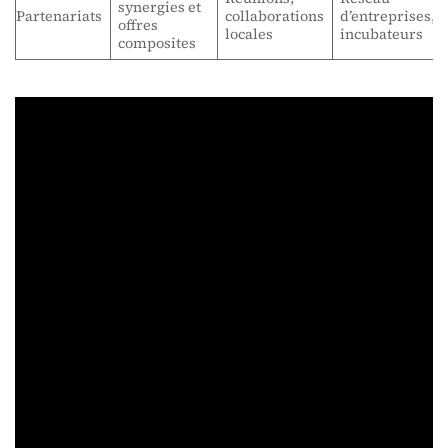
synergies et
Partenariats
collaborations
d’entreprises,
offres
locales
incubateurs
composites