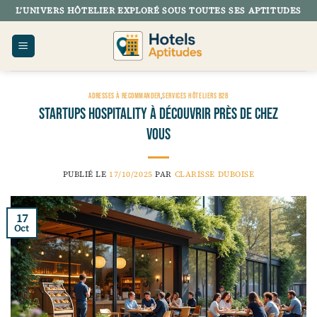
Passer
L’UNIVERS HÔTELIER EXPLORÉ SOUS TOUTES SES APTITUDES
au
contenu
ADRESSES À RECOMMANDER
,
SERVICES HÔTELIERS B2B
Startups hospitality à découvrir près de chez
vous
PUBLIÉ LE
17/10/2025
PAR
CLARISSE DUBOISE
17
Oct