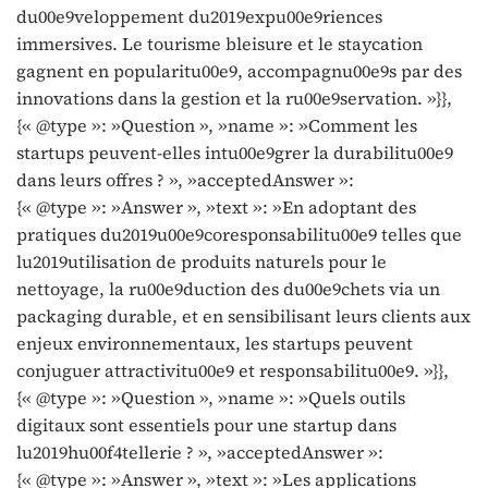
du00e9veloppement du2019expu00e9riences
immersives. Le tourisme bleisure et le staycation
gagnent en popularitu00e9, accompagnu00e9s par des
innovations dans la gestion et la ru00e9servation. »}},
{« @type »: »Question », »name »: »Comment les
startups peuvent-elles intu00e9grer la durabilitu00e9
dans leurs offres ? », »acceptedAnswer »:
{« @type »: »Answer », »text »: »En adoptant des
pratiques du2019u00e9coresponsabilitu00e9 telles que
lu2019utilisation de produits naturels pour le
nettoyage, la ru00e9duction des du00e9chets via un
packaging durable, et en sensibilisant leurs clients aux
enjeux environnementaux, les startups peuvent
conjuguer attractivitu00e9 et responsabilitu00e9. »}},
{« @type »: »Question », »name »: »Quels outils
digitaux sont essentiels pour une startup dans
lu2019hu00f4tellerie ? », »acceptedAnswer »:
{« @type »: »Answer », »text »: »Les applications