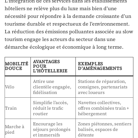
L’intégration de ces services dans les établissements
hôteliers ne relève plus du luxe mais bien d’une
nécessité pour répondre à la demande croissante d’un
tourisme durable et respectueux de l’environnement.
La réduction des émissions polluantes associée au slow
tourism engage les acteurs du secteur dans une
démarche écologique et économique à long terme.
AVANTAGES
MOBILITÉ
EXEMPLES
POUR
DOUCE
D’AMÉNAGEMENTS
L’HÔTELLERIE
Attire une
Stations de réparation,
Vélo
clientèle engagée,
consignes, partenariats
fidélisation
avec loueurs
Simplifie l’accès,
Navettes collectives,
Train
réduit le trafic
offres combinées train +
routier
hébergement
Encourage les
Zones piétonnes, sentiers
Marche à
séjours prolongés
balisés, espaces de
pied
et immersifs
détente