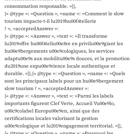
consommation responsable. »}},
{« @type »: »Question », »name »: »Comment le slow
tourism impacte-t-il lu2019hu00f4tellerie
? », »acceptedAnswer »:
{« @type »: »Answer », »text »: »Il transforme
lu2019offre hu00f4teliu00e8re en privilu00e9giant les
hu00e9bergements u00e9cologiques, les services
adaptu00e9s aux mobilitu00e9s douces, et la promotion
du2019une expu00e9rience locale authentique et
durable. »}},{« @type »: »Question », »name »: »Quels
sont les principaux labels pour un hu00e9bergement
slow tourism ? », »acceptedAnswer »:
{« @type »: »Answer », »text »: »Parmi les labels
importants figurent Clef Verte, Accueil Vu00e9lo,
u00c9colabel Europu00e9en, ainsi que des
certifications locales valorisant la gestion
u00e9cologique et lu2019engagement territorial. »}},
{« @type »: »Question », »name »: »Pourquoi les