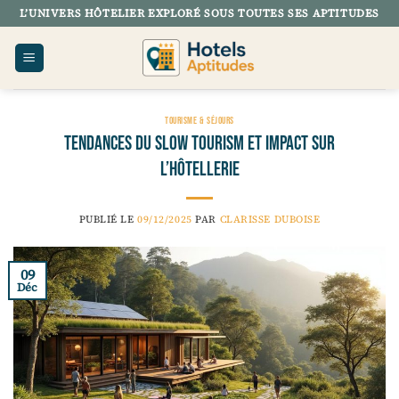
Passer
L’UNIVERS HÔTELIER EXPLORÉ SOUS TOUTES SES APTITUDES
au
contenu
TOURISME & SÉJOURS
Tendances du slow tourism et impact sur
l’hôtellerie
PUBLIÉ LE
09/12/2025
PAR
CLARISSE DUBOISE
09
Déc