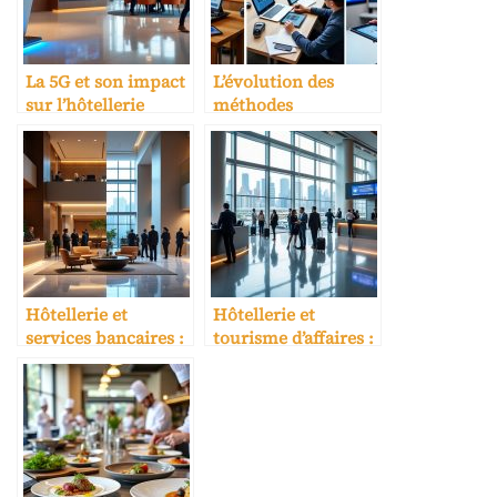
La 5G et son impact
L’évolution des
sur l’hôtellerie
méthodes
pédagogiques en
hôtellerie
Hôtellerie et
Hôtellerie et
services bancaires :
tourisme d’affaires :
un tandem
un marché en
stratégique
croissance