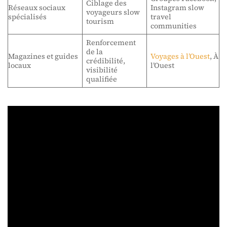
Ciblage des
Réseaux sociaux
Instagram slow
voyageurs slow
spécialisés
travel
tourism
communities
Renforcement
de la
Magazines et guides
Voyages à l’Ouest
, À
crédibilité,
locaux
l’Ouest
visibilité
qualifiée