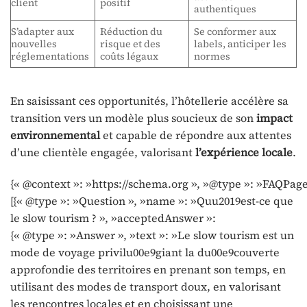
client
positif
authentiques
S’adapter aux
Réduction du
Se conformer aux
nouvelles
risque et des
labels, anticiper les
réglementations
coûts légaux
normes
En saisissant ces opportunités, l’hôtellerie accélère sa
transition vers un modèle plus soucieux de son
impact
environnemental
et capable de répondre aux attentes
d’une clientèle engagée, valorisant
l’expérience locale
.
{« @context »: »https://schema.org », »@type »: »FAQPage
[{« @type »: »Question », »name »: »Quu2019est-ce que
le slow tourism ? », »acceptedAnswer »:
{« @type »: »Answer », »text »: »Le slow tourism est un
mode de voyage privilu00e9giant la du00e9couverte
approfondie des territoires en prenant son temps, en
utilisant des modes de transport doux, en valorisant
les rencontres locales et en choisissant une