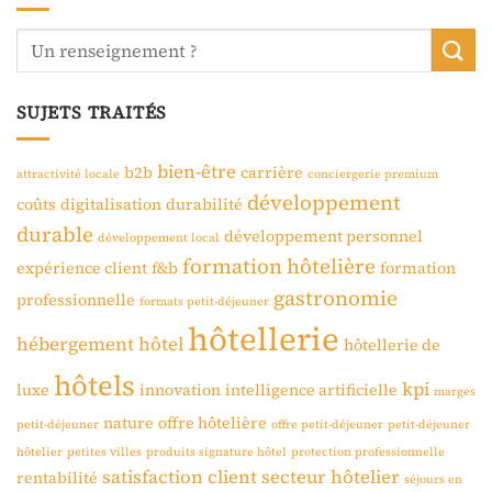
SUJETS TRAITÉS
bien-être
b2b
carrière
attractivité locale
conciergerie premium
développement
coûts
digitalisation
durabilité
durable
développement personnel
développement local
formation hôtelière
expérience client
f&b
formation
gastronomie
professionnelle
formats petit-déjeuner
hôtellerie
hébergement
hôtel
hôtellerie de
hôtels
kpi
luxe
innovation
intelligence artificielle
marges
nature
offre hôtelière
petit-déjeuner
offre petit-déjeuner
petit-déjeuner
hôtelier
petites villes
produits signature hôtel
protection professionnelle
satisfaction client
secteur hôtelier
rentabilité
séjours en