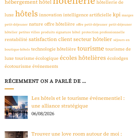
hôtellerie
hébergement
hôtel
hôtellerie de
hôtels
kpi
luxe
innovation
intelligence artificielle
marges
nature
offre hôtelière
petit-déjeuner
offre petit-déjeuner
petit-déjeuner
hôtelier
petites villes
produits signature hôtel
protection professionnelle
satisfaction client
secteur hôtelier
rentabilité
séjours en
tourisme
technologie hôtelière
tourisme de
boutique-hôtels
écoles hôtelières
luxe
tourisme écologique
écolodges
écotourisme
événements
RÉCEMMENT ON A PARLÉ DE …
Les hôtels et le tourisme événementiel :
une alliance stratégique
06/08/2026
Trouver une love room autour de moi :