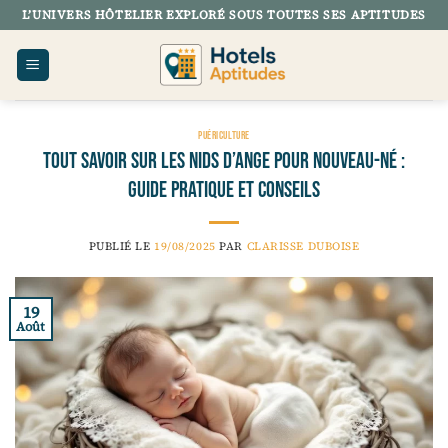
Passer
L’UNIVERS HÔTELIER EXPLORÉ SOUS TOUTES SES APTITUDES
au
contenu
PUÉRICULTURE
Tout savoir sur les nids d’ange pour nouveau-né :
guide pratique et conseils
PUBLIÉ LE
19/08/2025
PAR
CLARISSE DUBOISE
19
Août