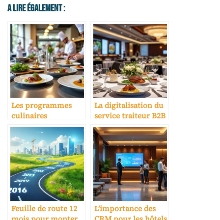
A Lire Également :
Les programmes
La digitalisation du
culinaires
service traiteur B2B
spécialisés pour
pour événements
hôtellerie
en hôtel
Feuille de route 12
L’importance des
mois pour monter
CRM pour les hôtels