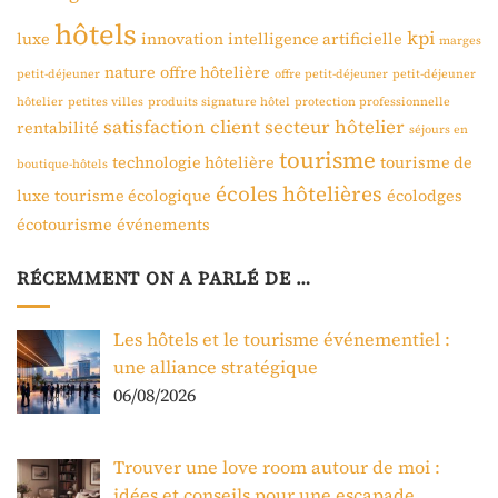
hôtels
kpi
luxe
innovation
intelligence artificielle
marges
nature
offre hôtelière
petit-déjeuner
offre petit-déjeuner
petit-déjeuner
hôtelier
petites villes
produits signature hôtel
protection professionnelle
satisfaction client
secteur hôtelier
rentabilité
séjours en
tourisme
technologie hôtelière
tourisme de
boutique-hôtels
écoles hôtelières
luxe
tourisme écologique
écolodges
écotourisme
événements
RÉCEMMENT ON A PARLÉ DE …
Les hôtels et le tourisme événementiel :
une alliance stratégique
06/08/2026
Trouver une love room autour de moi :
idées et conseils pour une escapade