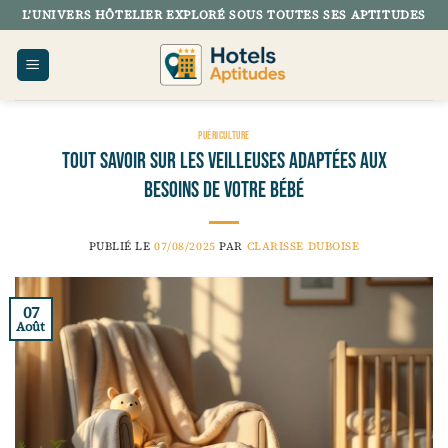
Passer
L’UNIVERS HÔTELIER EXPLORÉ SOUS TOUTES SES APTITUDES
au
contenu
PUÉRICULTURE
Tout savoir sur les veilleuses adaptées aux
besoins de votre bébé
PUBLIÉ LE
07/08/2025
PAR
CLARISSE DUBOISE
07
Août