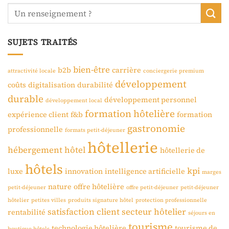
SUJETS TRAITÉS
bien-être
b2b
carrière
attractivité locale
conciergerie premium
développement
coûts
digitalisation
durabilité
durable
développement personnel
développement local
formation hôtelière
expérience client
f&b
formation
gastronomie
professionnelle
formats petit-déjeuner
hôtellerie
hébergement
hôtel
hôtellerie de
hôtels
kpi
luxe
innovation
intelligence artificielle
marges
nature
offre hôtelière
petit-déjeuner
offre petit-déjeuner
petit-déjeuner
hôtelier
petites villes
produits signature hôtel
protection professionnelle
satisfaction client
secteur hôtelier
rentabilité
séjours en
tourisme
technologie hôtelière
tourisme de
boutique-hôtels