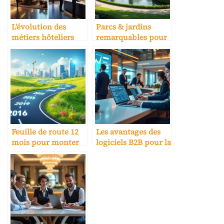
L’évolution des
Parcs & jardins
métiers hôteliers
remarquables pour
avec l’IA
activités clients
Feuille de route 12
Les avantages des
mois pour monter
logiciels B2B pour la
en gamme
réservation
hôtelière