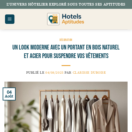
Passer
L’UNIVERS HÔTELIER EXPLORÉ SOUS TOUTES SES APTITUDES
au
contenu
DÉCORATION
Un look moderne avec un portant en bois naturel
et acier pour suspendre vos vêtements
PUBLIÉ LE
04/08/2025
PAR
CLARISSE DUBOISE
04
Août