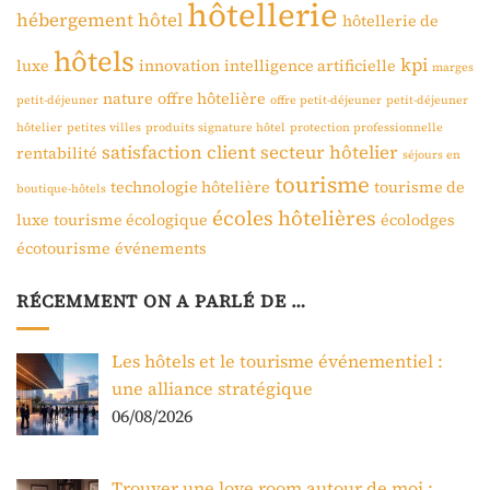
hôtellerie
hébergement
hôtel
hôtellerie de
hôtels
kpi
luxe
innovation
intelligence artificielle
marges
nature
offre hôtelière
petit-déjeuner
offre petit-déjeuner
petit-déjeuner
hôtelier
petites villes
produits signature hôtel
protection professionnelle
satisfaction client
secteur hôtelier
rentabilité
séjours en
tourisme
technologie hôtelière
tourisme de
boutique-hôtels
écoles hôtelières
luxe
tourisme écologique
écolodges
écotourisme
événements
RÉCEMMENT ON A PARLÉ DE …
Les hôtels et le tourisme événementiel :
une alliance stratégique
06/08/2026
Trouver une love room autour de moi :