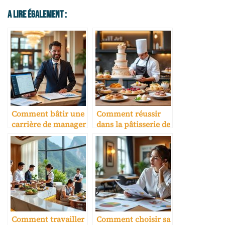
A Lire Également :
Comment bâtir une
Comment réussir
carrière de manager
dans la pâtisserie de
hôtelier
luxe
Comment travailler
Comment choisir sa