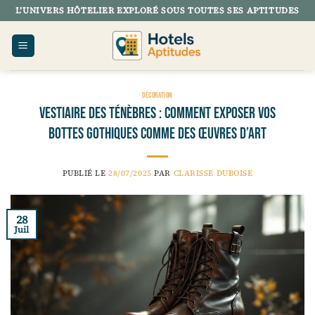
Passer
L’UNIVERS HÔTELIER EXPLORÉ SOUS TOUTES SES APTITUDES
au
contenu
DÉCORATION
Vestiaire des ténèbres : comment exposer vos
bottes gothiques comme des œuvres d’art
PUBLIÉ LE
28/07/2025
PAR
CLARISSE DUBOISE
28
Juil