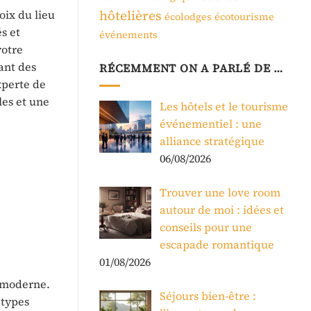
hôtelières
oix du lieu
écolodges
écotourisme
s et
événements
votre
ant des
RÉCEMMENT ON A PARLÉ DE …
xperte de
es et une
Les hôtels et le tourisme
événementiel : une
alliance stratégique
06/08/2026
Trouver une love room
autour de moi : idées et
conseils pour une
escapade romantique
01/08/2026
t moderne.
Séjours bien-être :
 types