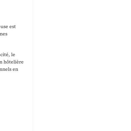
use est
ines
cité, le
n hôtelière
onnels en