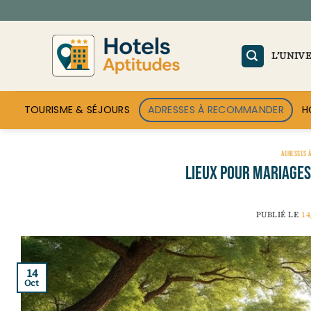
Passer
au
contenu
L’UNIV
TOURISME & SÉJOURS
ADRESSES À RECOMMANDER
H
ADRESSES 
Lieux pour mariages
PUBLIÉ LE
14
14
Oct