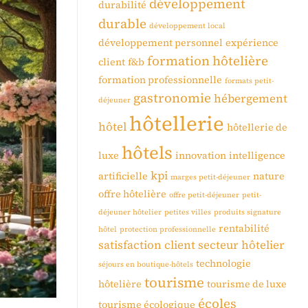
développement
durabilité
durable
développement local
développement personnel
expérience
formation hôtelière
client
f&b
formation professionnelle
formats petit-
gastronomie
hébergement
déjeuner
hôtellerie
hôtel
hôtellerie de
hôtels
luxe
innovation
intelligence
kpi
artificielle
nature
marges petit-déjeuner
offre hôtelière
offre petit-déjeuner
petit-
déjeuner hôtelier
petites villes
produits signature
rentabilité
hôtel
protection professionnelle
satisfaction client
secteur hôtelier
technologie
séjours en boutique-hôtels
tourisme
hôtelière
tourisme de luxe
écoles
tourisme écologique