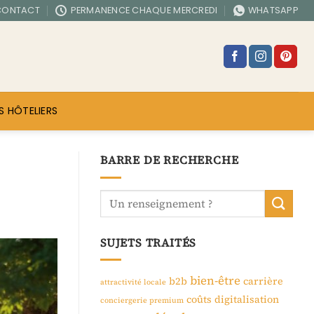
CONTACT
PERMANENCE CHAQUE MERCREDI
WHATSAPP
S HÔTELIERS
BARRE DE RECHERCHE
SUJETS TRAITÉS
bien-être
b2b
carrière
attractivité locale
coûts
digitalisation
conciergerie premium