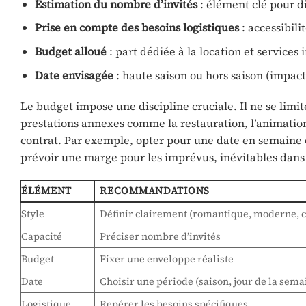
Estimation du nombre d’invités
: élément clé pour d
Prise en compte des besoins logistiques
: accessibil
Budget alloué
: part dédiée à la location et services 
Date envisagée
: haute saison ou hors saison (impact 
Le budget impose une discipline cruciale. Il ne se limit
prestations annexes comme la restauration, l’animation,
contrat. Par exemple, opter pour une date en semaine ou
prévoir une marge pour les imprévus, inévitables dans 
ÉLÉMENT
RECOMMANDATIONS
Style
Définir clairement (romantique, moderne,
Capacité
Préciser nombre d’invités
Budget
Fixer une enveloppe réaliste
Date
Choisir une période (saison, jour de la sema
Logistique
Repérer les besoins spécifiques