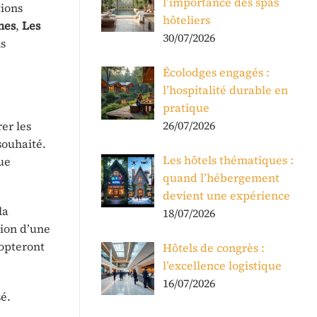
l’importance des spas
tions
hôteliers
nes
,
Les
30/07/2026
ns
Écolodges engagés :
l’hospitalité durable en
pratique
26/07/2026
er les
souhaité.
Les hôtels thématiques :
ue
quand l’hébergement
devient une expérience
la
18/07/2026
tion d’une
 opteront
Hôtels de congrès :
l’excellence logistique
16/07/2026
é.