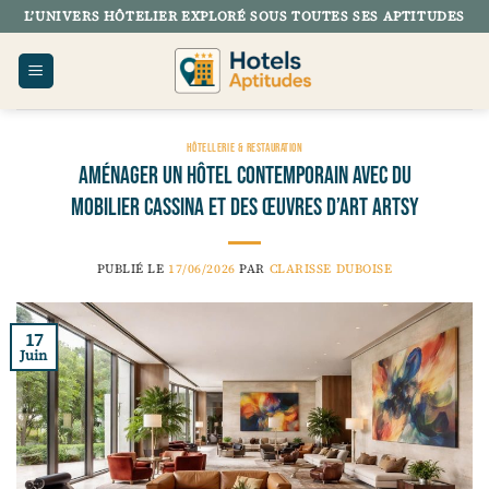
Passer
L’UNIVERS HÔTELIER EXPLORÉ SOUS TOUTES SES APTITUDES
au
contenu
HÔTELLERIE & RESTAURATION
Aménager un hôtel contemporain avec du
mobilier Cassina et des œuvres d’art Artsy
PUBLIÉ LE
17/06/2026
PAR
CLARISSE DUBOISE
17
Juin