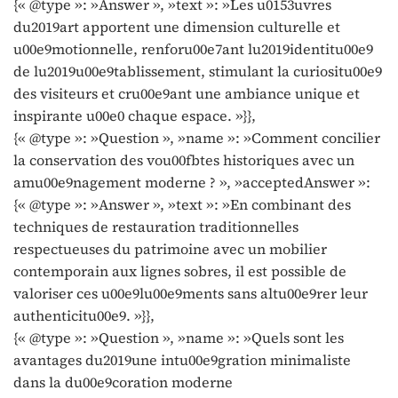
{« @type »: »Answer », »text »: »Les u0153uvres
du2019art apportent une dimension culturelle et
u00e9motionnelle, renforu00e7ant lu2019identitu00e9
de lu2019u00e9tablissement, stimulant la curiositu00e9
des visiteurs et cru00e9ant une ambiance unique et
inspirante u00e0 chaque espace. »}},
{« @type »: »Question », »name »: »Comment concilier
la conservation des vou00fbtes historiques avec un
amu00e9nagement moderne ? », »acceptedAnswer »:
{« @type »: »Answer », »text »: »En combinant des
techniques de restauration traditionnelles
respectueuses du patrimoine avec un mobilier
contemporain aux lignes sobres, il est possible de
valoriser ces u00e9lu00e9ments sans altu00e9rer leur
authenticitu00e9. »}},
{« @type »: »Question », »name »: »Quels sont les
avantages du2019une intu00e9gration minimaliste
dans la du00e9coration moderne