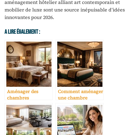
aménagement hôtelier alliant art contemporain et
mobilier de luxe sont une source inépuisable d’idées
innovantes pour 2026.
A Lire Également :
Aménager des
Comment aménager
chambres
une chambre
thématiques avec
d’hôtel avec le style
mobilier vintage et
Art Déco des années
textiles artisanaux
1920
pour hôtel charme
authentique