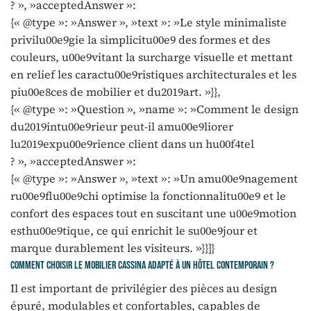
? », »acceptedAnswer »:
{« @type »: »Answer », »text »: »Le style minimaliste
privilu00e9gie la simplicitu00e9 des formes et des
couleurs, u00e9vitant la surcharge visuelle et mettant
en relief les caractu00e9ristiques architecturales et les
piu00e8ces de mobilier et du2019art. »}},
{« @type »: »Question », »name »: »Comment le design
du2019intu00e9rieur peut-il amu00e9liorer
lu2019expu00e9rience client dans un hu00f4tel
? », »acceptedAnswer »:
{« @type »: »Answer », »text »: »Un amu00e9nagement
ru00e9flu00e9chi optimise la fonctionnalitu00e9 et le
confort des espaces tout en suscitant une u00e9motion
esthu00e9tique, ce qui enrichit le su00e9jour et
marque durablement les visiteurs. »}}]}
Comment choisir le mobilier Cassina adapté à un hôtel contemporain ?
Il est important de privilégier des pièces au design
épuré, modulables et confortables, capables de