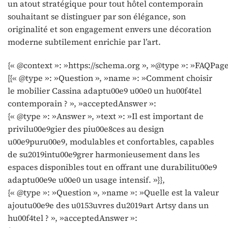
un atout stratégique pour tout hôtel contemporain
souhaitant se distinguer par son élégance, son
originalité et son engagement envers une décoration
moderne subtilement enrichie par l’art.
{« @context »: »https://schema.org », »@type »: »FAQPage
[{« @type »: »Question », »name »: »Comment choisir
le mobilier Cassina adaptu00e9 u00e0 un hu00f4tel
contemporain ? », »acceptedAnswer »:
{« @type »: »Answer », »text »: »Il est important de
privilu00e9gier des piu00e8ces au design
u00e9puru00e9, modulables et confortables, capables
de su2019intu00e9grer harmonieusement dans les
espaces disponibles tout en offrant une durabilitu00e9
adaptu00e9e u00e0 un usage intensif. »}},
{« @type »: »Question », »name »: »Quelle est la valeur
ajoutu00e9e des u0153uvres du2019art Artsy dans un
hu00f4tel ? », »acceptedAnswer »: