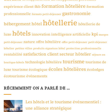
formation hôtelière
expérience client
f&b
formation
gastronomie
professionnelle
formats petit-déjeuner
hôtellerie
hébergement
hôtel
hôtellerie de
hôtels
kpi
luxe
innovation
intelligence artificielle
marges
nature
offre hôtelière
petit-déjeuner
offre petit-déjeuner
petit-déjeuner
hôtelier
petites villes
produits signature hôtel
protection professionnelle
satisfaction client
secteur hôtelier
rentabilité
séjours en
tourisme
technologie hôtelière
tourisme de
boutique-hôtels
écoles hôtelières
luxe
tourisme écologique
écolodges
écotourisme
événements
RÉCEMMENT ON A PARLÉ DE …
Les hôtels et le tourisme événementiel :
une alliance stratégique