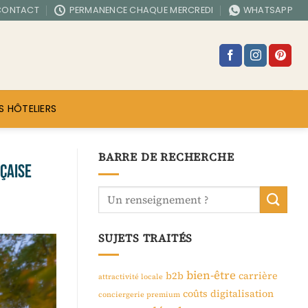
CONTACT
PERMANENCE CHAQUE MERCREDI
WHATSAPP
S HÔTELIERS
BARRE DE RECHERCHE
nçaise
SUJETS TRAITÉS
bien-être
b2b
carrière
attractivité locale
coûts
digitalisation
conciergerie premium