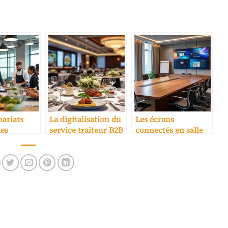
nariats
La digitalisation du
Les écrans
les
service traiteur B2B
connectés en salle
 et
pour événements
de conférence
es
en hôtel
d’hôtel