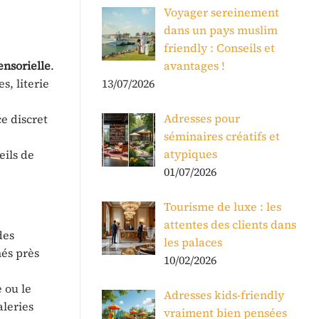
Voyager sereinement
dans un pays muslim
friendly : Conseils et
ensorielle
.
avantages !
s, literie
13/07/2026
Adresses pour
e discret
séminaires créatifs et
atypiques
eils de
01/07/2026
Tourisme de luxe : les
attentes des clients dans
des
les palaces
hés près
10/02/2026
 ou le
Adresses kids-friendly
aleries
vraiment bien pensées