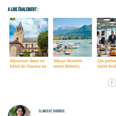
A Lire Également :
Séjourner dans un
Séjour lacustre
Les parte
hôtel de charme au
entre détente,
entre éco
cœur de Saint-
gastronomie et
hôtelières
Germain-des-Prés
bien-être à deux pas
entrepris
d’Annecy
CLARISSE DUBOISE