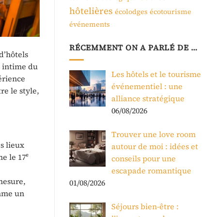
hôtelières
écolodges
écotourisme
événements
RÉCEMMENT ON A PARLÉ DE …
d’hôtels
 intime du
Les hôtels et le tourisme
érience
événementiel : une
re le style,
alliance stratégique
06/08/2026
Trouver une love room
s lieux
autour de moi : idées et
e le 17ᵉ
conseils pour une
escapade romantique
mesure,
01/08/2026
omme un
Séjours bien-être :