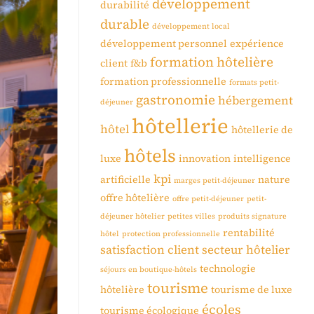
développement
durabilité
durable
développement local
développement personnel
expérience
formation hôtelière
client
f&b
formation professionnelle
formats petit-
gastronomie
hébergement
déjeuner
hôtellerie
hôtel
hôtellerie de
hôtels
luxe
innovation
intelligence
kpi
artificielle
nature
marges petit-déjeuner
offre hôtelière
offre petit-déjeuner
petit-
déjeuner hôtelier
petites villes
produits signature
rentabilité
hôtel
protection professionnelle
satisfaction client
secteur hôtelier
technologie
séjours en boutique-hôtels
tourisme
hôtelière
tourisme de luxe
écoles
tourisme écologique