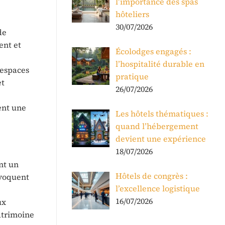
l’importance des spas
hôteliers
30/07/2026
de
ent et
Écolodges engagés :
l’hospitalité durable en
 espaces
pratique
et
26/07/2026
ent une
Les hôtels thématiques :
quand l’hébergement
devient une expérience
18/07/2026
nt un
Hôtels de congrès :
évoquent
l’excellence logistique
16/07/2026
ux
patrimoine