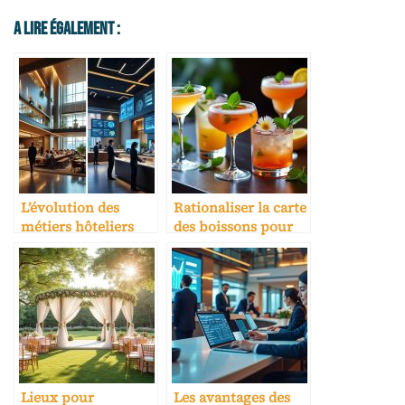
A Lire Également :
L’évolution des
Rationaliser la carte
métiers hôteliers
des boissons pour
avec l’IA
une marge stable
Lieux pour
Les avantages des