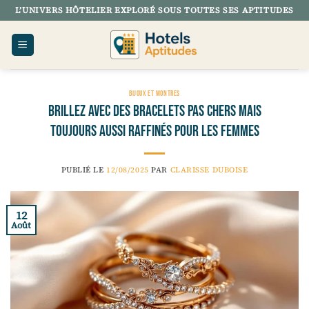
Passer
L’UNIVERS HÔTELIER EXPLORÉ SOUS TOUTES SES APTITUDES
au
contenu
BIJOUX ET MONTRES
Brillez avec des bracelets pas chers mais
toujours aussi raffinés pour les femmes
PUBLIÉ LE
12/08/2025
PAR
CLARISSE DUBOISE
12
Août