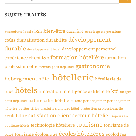
SUJETS TRAITÉS
bien-être
b2b
carrière
attractivité locale
conciergerie premium
développement
coûts
digitalisation
durabilité
durable
développement personnel
développement local
formation hôtelière
expérience client
f&b
formation
gastronomie
professionnelle
formats petit-déjeuner
hôtellerie
hébergement
hôtel
hôtellerie de
hôtels
kpi
luxe
innovation
intelligence artificielle
marges
nature
offre hôtelière
petit-déjeuner
offre petit-déjeuner
petit-déjeuner
hôtelier
petites villes
produits signature hôtel
protection professionnelle
satisfaction client
secteur hôtelier
rentabilité
séjours en
tourisme
technologie hôtelière
tourisme de
boutique-hôtels
écoles hôtelières
luxe
tourisme écologique
écolodges