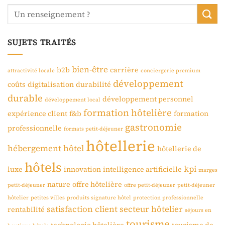
SUJETS TRAITÉS
bien-être
b2b
carrière
attractivité locale
conciergerie premium
développement
coûts
digitalisation
durabilité
durable
développement personnel
développement local
formation hôtelière
expérience client
f&b
formation
gastronomie
professionnelle
formats petit-déjeuner
hôtellerie
hébergement
hôtel
hôtellerie de
hôtels
kpi
luxe
innovation
intelligence artificielle
marges
nature
offre hôtelière
petit-déjeuner
offre petit-déjeuner
petit-déjeuner
hôtelier
petites villes
produits signature hôtel
protection professionnelle
satisfaction client
secteur hôtelier
rentabilité
séjours en
tourisme