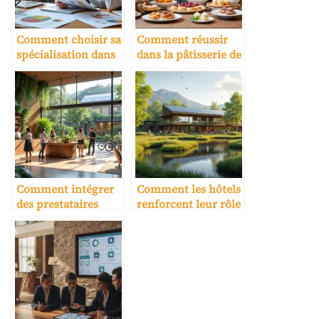
Comment choisir sa
Comment réussir
spécialisation dans
dans la pâtisserie de
une école hôtelière
luxe
Comment intégrer
Comment les hôtels
des prestataires
renforcent leur rôle
écoresponsables
dans l’écotourisme
dans son offre
hôtelière