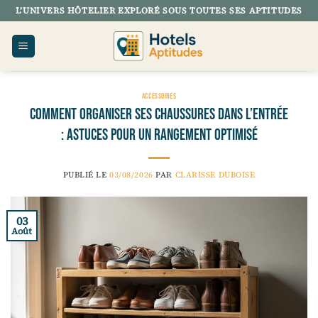
Passer
L’UNIVERS HÔTELIER EXPLORÉ SOUS TOUTES SES APTITUDES
au
contenu
ACCESSOIRES
Comment organiser ses chaussures dans l’entrée
: astuces pour un rangement optimisé
PUBLIÉ LE
03/08/2026
PAR
CLARISSE DUBOISE
03
Août